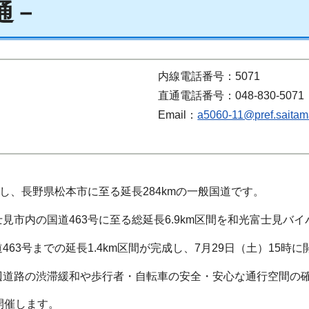
通－
内線電話番号：5071
直通電話番号：048-830-5071
Email：
a5060-11@pref.saitama
し、長野県松本市に至る延長284kmの一般国道です。
市内の国道463号に至る総延長6.9km区間を和光富士見バ
3号までの延長1.4km区間が完成し、7月29日（土）15時に
道路の渋滞緩和や歩行者・自転車の安全・安心な通行空間の
開催します。