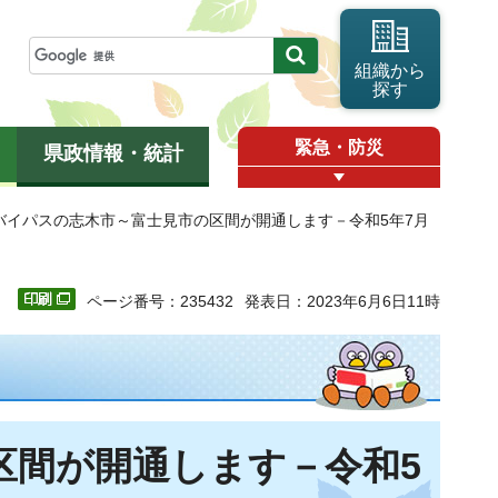
組織から
探す
緊急・防災
県政情報・統計
見バイパスの志木市～富士見市の区間が開通します－令和5年7月
ページ番号：235432
発表日：2023年6月6日11時
区間が開通します－令和5