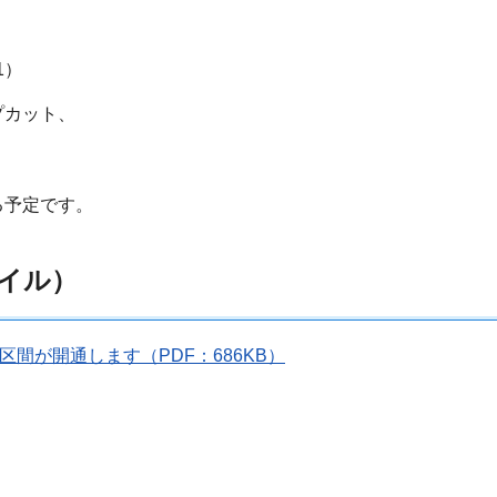
1）
プカット、
る予定です。
イル）
間が開通します（PDF：686KB）