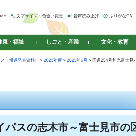
age
文字サイズ・色合い変更
音声読み上げ
ふりがなON
健康・福祉
しごと・産業
文化・教育
ース（報道発表資料）
>
2023年度
>
2023年6月
> 国道254号和光富士
バイパスの志木市～富士見市の