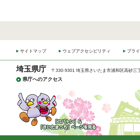
サイトマップ
ウェブアクセシビリティ
プライ
埼玉県庁
〒330-9301 埼玉県さいたま市浦和区高砂三
県庁へのアクセス
「コバトン」&「さいた
まっち」