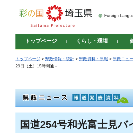
彩の国 埼玉県
Foreign Langu
トップページ
くらし・環境
トップページ
>
県政情報・統計
>
県政資料・県報
>
県政ニュ
29日（土）15時開通－
国道254号和光富士見