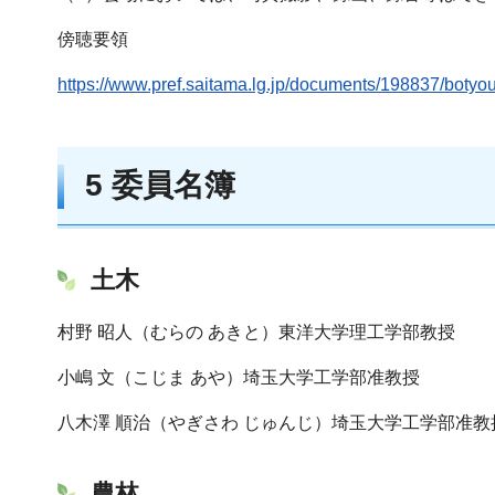
傍聴要領
https://www.pref.saitama.lg.jp/documents/198837/botyo
5 委員名簿
土木
村野 昭人（むらの あきと）東洋大学理工学部教授
小嶋 文（こじま あや）埼玉大学工学部准教授
八木澤 順治（やぎさわ じゅんじ）埼玉大学工学部准教
農林