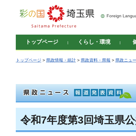
彩の国 埼玉県
Foreign Langu
トップページ
くらし・環境
トップページ
>
県政情報・統計
>
県政資料・県報
>
県政ニュ
令和7年度第3回埼玉県