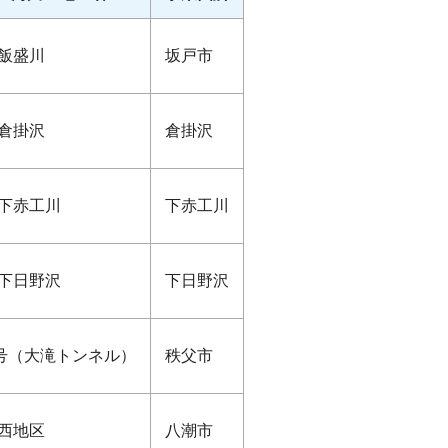
飯盛川
坂戸市
倉掛沢
倉掛沢
下赤工川
下赤工川
下日野沢
下日野沢
号
（大滝トンネル）
秩父市
西地区
八潮市