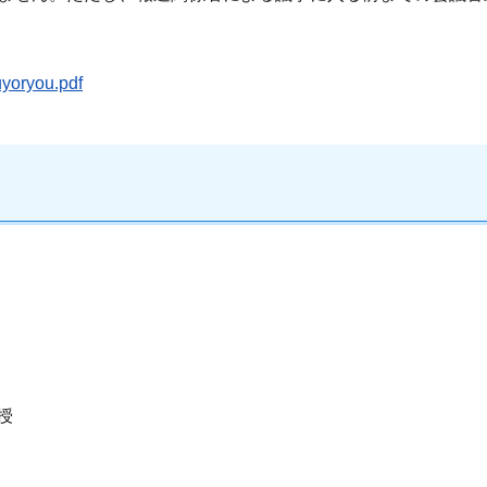
uyoryou.pdf
授