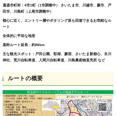
通過市町村：4市1町（1市調整中） さいたま市、川越市、蕨市、戸
田市、川島町（上尾市調整中）
都心に近く、エントリー層やポタリング派も回遊できるお気軽なル
ート
全体的に平坦な地形
基幹ルート延長：約86km
主な観光スポット：戸田公園、彩湖、蕨宿、さいたま新都心、氷川
神社、
荒川自転車道、入間川自転車道、川島農産物直売所 など
ルートの概要