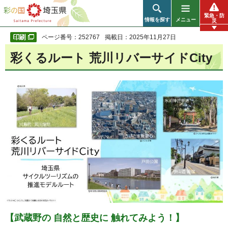
彩の国 埼玉県
緊急・防
情報を探す
メニュー
災
ページ番号：252767
掲載日：2025年11月27日
彩くるルート 荒川リバーサイドCity
【武蔵野の 自然と歴史に 触れてみよう！】