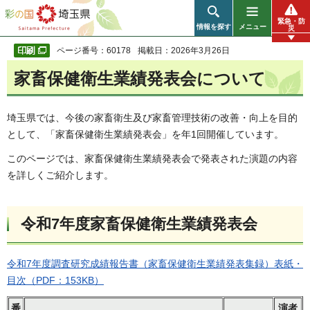
彩の国 埼玉県
緊急・防
情報を探す
メニュー
災
ページ番号：60178
掲載日：2026年3月26日
家畜保健衛生業績発表会について
埼玉県では、今後の家畜衛生及び家畜管理技術の改善・向上を目的
として、「家畜保健衛生業績発表会」を年1回開催しています。
このページでは、家畜保健衛生業績発表会で発表された演題の内容
を詳しくご紹介します。
令和7年度家畜保健衛生業績発表会
令和7年度調査研究成績報告書（家畜保健衛生業績発表集録）表紙・
目次（PDF：153KB）
番
演者