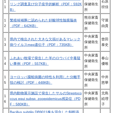
1
石原
リング調査及び分子疫学的解析（PDF：592K
保健衛生
1
径佳
B）
所
熊谷家畜
1
繁殖候補豚に認められた好酸球性髄膜脳炎
守屋
保健衛生
2
（PDF：642KB）
由貴
所
中央家畜
1
県内で検出された大きな欠損があるマレック
曾田
保健衛生
3
病ウイルスmeq遺伝子（PDF：735KB）
泰史
所
中央家畜
1
ふれあい牧場で発生した羊のロウバイ中毒疑
春山
保健衛生
4
い事例（PDF：557KB）
優唯
所
中央家畜
1
ヨーロッパ腐蛆病菌の特性を利用した分離手
中井
保健衛生
5
技の検討（PDF：448KB）
悠華
所
県内動物展示施設で発生したサルのStreptoco
中央家畜
北島
1
ccus equi subsp. zooepidemicus感染症（PD
保健衛生
絵理
6
F：580KB）
所
子
Bacillus subtilis DB9011株を混合した飼料添