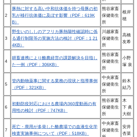
豚熱に対する高い中和抗体価を持つ母豚の初
熊谷家畜
根岸
2
乳が移行抗体価に及ぼす影響（PDF：619K
保健衛生
穂
B）
所
野生いのししのアフリカ豚熱陽性確認時に係
川越家畜
高橋
3
る通行制限等の実施方法の検討（PDF：1,21
保健衛生
友希
4KB）
所
熊谷家畜
耕畜連携により酪農経営の課題解決を目指し
小野
4
保健衛生
た一例（PDF：306KB）
塚 泉
所
中央家畜
管内動物薬事に関する業務の現状と指導事例
鈴木
5
保健衛生
（PDF：321KB）
結乃
所
熊谷家畜
木
初動防疫対応における農場内360度動画の有
6
保健衛生
下 眞
用性の検討（PDF：747KB）
所
大樹
中央家畜
死亡・廃用が多発した酪農場での血液生化学
安井
7
保健衛生
検査実施事例について（PDF：518KB）
杏菜
所