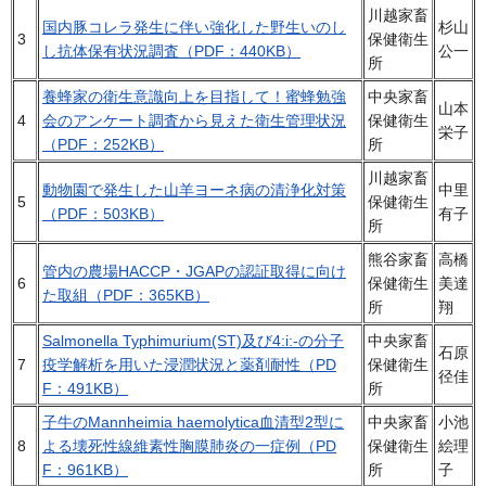
川越家畜
国内豚コレラ発生に伴い強化した野生いのし
杉山
3
保健衛生
し抗体保有状況調査（PDF：440KB）
公一
所
養蜂家の衛生意識向上を目指して！蜜蜂勉強
中央家畜
山本
4
会のアンケート調査から見えた衛生管理状況
保健衛生
栄子
（PDF：252KB）
所
川越家畜
動物園で発生した山羊ヨーネ病の清浄化対策
中里
5
保健衛生
（PDF：503KB）
有子
所
熊谷家畜
高橋
管内の農場HACCP・JGAPの認証取得に向け
6
保健衛生
美達
た取組（PDF：365KB）
所
翔
Salmonella Typhimurium(ST)及び4:i:-の分子
中央家畜
石原
7
疫学解析を用いた浸潤状況と薬剤耐性（PD
保健衛生
径佳
F：491KB）
所
子牛のMannheimia haemolytica血清型2型に
中央家畜
小池
8
よる壊死性線維素性胸膜肺炎の一症例（PD
保健衛生
絵理
F：961KB）
所
子