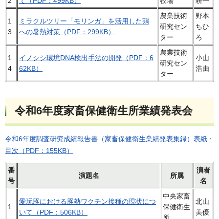
2
て（PDF：499KB）
牧場
耕一
農業技術
野本
1
ミラクルツリー「モリンガ」を活用した鶏
研究セン
ちひ
3
への暑熱対策（PDF：299KB）
ター
ろ
農業技術
1
イノシシ環境DNA検出手法の開発（PDF：6
小山
研究セン
4
62KB）
浩由
ター
令和6年度家畜保健衛生所業績発表会
令和6年度調査研究成績報告書（家畜保健衛生業績発表集録）表紙・
目次（PDF：155KB）
番
演者
演題名
所属
号
名
中央家畜
愛玩豚における豚熱ワクチン接種の現状につ
北山
1
保健衛生
いて（PDF：506KB）
美優
所