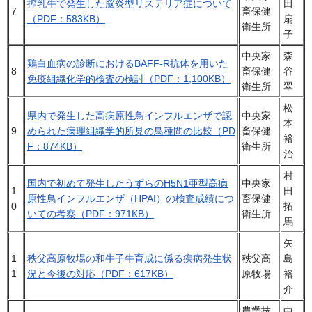
搾乳牛で発生した脳炎型リステリア症について
田
7
畜保健
（PDF：583KB）
扇
衛生所
子
中央家
森
鶏白血病の診断におけるBAFF-R抗体を用いた
8
畜保健
谷
免疫組織化学的検査の検討（PDF：1,100KB）
衛生所
翠
松
県内で発生した高病原性鳥インフルエンザで認
中央家
本
9
められた病理組織学的所見の鳥種間の比較（PD
畜保健
裕
F：874KB）
衛生所
治
村
国内で初めて発生したうずらのH5N1亜型高病
中央家
1
田
原性鳥インフルエンザ（HPAI）の検査成績につ
畜保健
0
拓
いての考察（PDF：971KB）
衛生所
馬
矢
1
秩父高原牧場の和牛子牛育成に係る疾病発生状
秩父高
島
1
況と今後の対応（PDF：617KB）
原牧場
裕
介
農業技
中