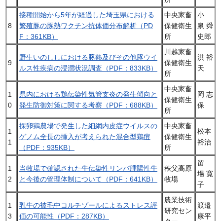
接種開始から5年が経過した埼玉県における
中央家畜
小
8
繁殖豚の豚熱ワクチン抗体価分布解析（PD
保健衛生
泉 舜
F：361KB）
所
史郎
川越家畜
野生いのししにおける豚熱及びその他豚ウイ
洪 裕
9
保健衛生
ルス性疾病の浸潤状況調査（PDF：833KB）
天
所
中央家畜
1
県内における鶏伝染性気管支炎の発生傾向と
岡 志
保健衛生
0
発生防御対策に関する考察（PDF：688KB）
保
所
採卵鶏農場で発生した細網内皮症ウイルスの
中央家畜
1
松本
ゲノム全長の挿入が考えられた混合型鶏痘
保健衛生
1
裕治
（PDF：935KB）
所
留
1
当牧場で確認された牛伝染性リンパ腫陽性牛
秩父高原
場 寛
2
と今後の管理体制について（PDF：641KB）
牧場
子
農業技術
1
乳牛の被毛中コルチゾールによるストレス評
渡邉
研究セン
3
価の可能性（PDF：287KB）
康平