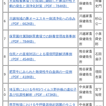
大規模養豚場での長期に継続した豚流行性下
齊藤
5
保健衛生
痢の発生と清浄化対策（PDF：784KB）
史門
所
川越家畜
川越地域の豚オーエスキー病清浄化への歩み
杉山
6
保健衛生
（PDF：662KB）
公一
所
川越家畜
小泉
保育園付属鶏飼育農場での飼養管理改善事例
7
保健衛生
舜史
（PDF：784KB）
所
郎
熊谷家畜
住民との直接対話による環境問題解消事例
石田
8
保健衛生
（PDF：454KB）
扇子
所
熊谷家畜
肥育牛にみられた散発性牛白血病の一症例
増田
9
保健衛生
（PDF：418KB）
杏菜
所
中央家畜
1
埼玉県における牛RSウイルス野外株の遺伝子
宮下
保健衛生
0
及び抗原性解析（PDF：473KB）
知世
所
県営牧場における牛呼吸器病起因菌のモニタ
中央家畜