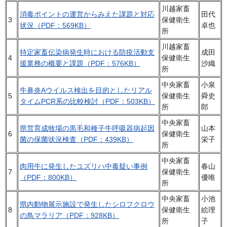
川越家畜
消毒ポイントの運営からみえた課題と対応
田代
3
保健衛生
状況（PDF：569KB）
卓也
所
川越家畜
特定家畜伝染病発生時における防疫活動支
成田
4
保健衛生
援業務の概要と課題（PDF：576KB）
沙織
所
中央家畜
小泉
牛鼻炎Aウイルス検出を目的としたリアル
5
保健衛生
舜史
タイムPCR系の比較検討（PDF：503KB）
所
郎
中央家畜
県営育成牧場の黒毛和種子牛呼吸器病起因
山本
6
保健衛生
菌の保菌状況検査（PDF：439KB）
栄子
所
中央家畜
肉用牛に発生したユズリハ中毒疑い事例
春山
7
保健衛生
（PDF：800KB）
優唯
所
中央家畜
小池
県内動物展示施設で発生したシロフクロウ
8
保健衛生
絵理
の鳥マラリア（PDF：928KB）
所
子