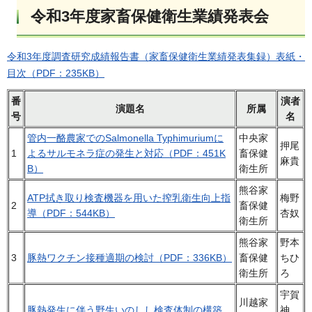
令和3年度家畜保健衛生業績発表会
令和3年度調査研究成績報告書（家畜保健衛生業績発表集録）表紙・
目次（PDF：235KB）
番
演者
演題名
所属
号
名
管内一酪農家でのSalmonella Typhimuriumに
中央家
押尾
1
よるサルモネラ症の発生と対応（PDF：451K
畜保健
麻貴
B）
衛生所
熊谷家
ATP拭き取り検査機器を用いた搾乳衛生向上指
梅野
2
畜保健
導（PDF：544KB）
杏奴
衛生所
熊谷家
野本
3
豚熱ワクチン接種適期の検討（PDF：336KB）
畜保健
ちひ
衛生所
ろ
宇賀
川越家
豚熱発生に伴う野生いのしし検査体制の構築
神