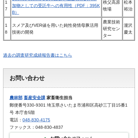
1
秩父高原
松本
加物としての受託牛への有用性（PDF：395K
7
牧場
裕治
B）
農業技術
1
スメア及びVER値を用いた鈍性発情母豚活用
瀧沢
研究セン
8
技術の開発
慶太
ター
過去の調査研究成績報告書はこちら
お問い合わせ
農林部
畜産安全課
家畜衛生担当
郵便番号330-9301 埼玉県さいたま市浦和区高砂三丁目15番1
号 本庁舎5階
電話：
048-830-4175
ファックス：048-830-4837