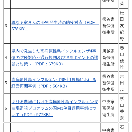
衛生所
菜
松
熊谷家
田
異なる家きんのHPAI発生時の防疫対応（PDF：
3
畜保健
友
578KB）
衛生所
紀
野
春
県内で発生した高病原性鳥インフルエンザ4事
川越家
山
4
例の防疫対応～通行規制及び消毒ポイントの課
畜保健
優
題と対策～（PDF：679KB）
衛生所
唯
熊谷家
吉
高病原性鳥インフルエンザ発生1農場における
5
畜保健
田
経営再開事例（PDF：564KB）
衛生所
歩
杉
あひる農場における高病原性鳥インフルエンザ
中央家
山
6
農場監視プログラムの国内3例目適用事例につ
畜保健
香
いて（PDF：977KB）
衛生所
奈
石
中央家