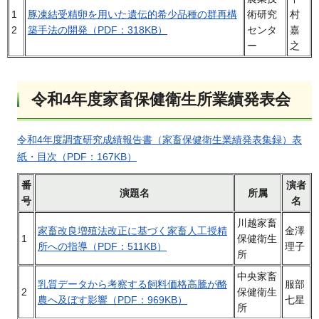
1
豚凍結受精卵を用いた遺伝的希少品種の群再構
術研究
村
2
築手法の開発（PDF：318KB）
センタ
嘉
ー
之
令和4年度家畜保健衛生所業績発表会
令和4年度調査研究成績報告書（家畜保健衛生業績発表集録）表
紙・目次（PDF：167KB）
番
演者
演題名
所属
号
名
川越家畜
家畜改良増殖法改正に基づく家畜人工授精
金澤
1
保健衛生
所への指導（PDF：511KB）
理子
所
中央家畜
乳質データから考察する飼料価格高騰が酪
服部
2
保健衛生
農へ及ぼす影響（PDF：969KB）
七星
所