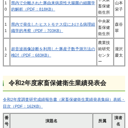
1
県内で分離された豚由来病原性大腸菌の細菌学
山本
畜保健
0
的解析（PDF：818KB）
栄子
衛生所
中央家
1
県内で発生したヒストモナス症における病理組
森谷
畜保健
1
織学的考察（PDF：703KB）
翠
衛生所
農業技
1
超音波画像診断を利用した豚産子数予測方法の
術研究
瀧沢
2
検討（PDF：683KB）
センタ
慶太
ー
令和2年度家畜保健衛生業績発表会
令和2年度調査研究成績報告書（家畜保健衛生業績発表集録）表紙・
目次（PDF：162KB）
番
演者
演題名
所属
号
名