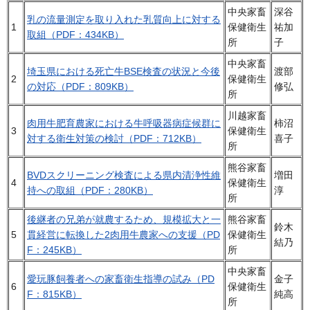
中央家畜
深谷
乳の流量測定を取り入れた乳質向上に対する
1
保健衛生
祐加
取組（PDF：434KB）
所
子
中央家畜
埼玉県における死亡牛BSE検査の状況と今後
渡部
2
保健衛生
の対応（PDF：809KB）
修弘
所
川越家畜
肉用牛肥育農家における牛呼吸器病症候群に
柿沼
3
保健衛生
対する衛生対策の検討（PDF：712KB）
喜子
所
熊谷家畜
BVDスクリーニング検査による県内清浄性維
増田
4
保健衛生
持への取組（PDF：280KB）
淳
所
後継者の兄弟が就農するため、規模拡大と一
熊谷家畜
鈴木
5
貫経営に転換した2肉用牛農家への支援（PD
保健衛生
結乃
F：245KB）
所
中央家畜
愛玩豚飼養者への家畜衛生指導の試み（PD
金子
6
保健衛生
F：815KB）
純高
所