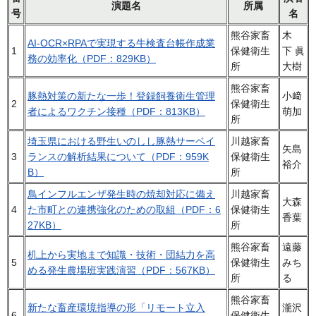
演題名
所属
号
名
熊谷家畜
木
AI-OCR×RPAで実現する牛検査台帳作成業
1
保健衛生
下 眞
務の効率化（PDF：829KB）
所
大樹
熊谷家畜
豚熱対策の新たな一歩！登録飼養衛生管理
小﨑
2
保健衛生
者によるワクチン接種（PDF：813KB）
萌加
所
埼玉県における野生いのしし豚熱サーベイ
川越家畜
矢島
3
ランスの解析結果について（PDF：959K
保健衛生
裕介
B）
所
鳥インフルエンザ発生時の焼却対応に備え
川越家畜
大森
4
た市町との連携強化のための取組（PDF：6
保健衛生
香葉
27KB）
所
熊谷家畜
遠藤
机上から実地まで知識・技術・団結力を高
5
保健衛生
みち
める発生農場班実践演習（PDF：567KB）
所
る
熊谷家畜
新たな畜産環境指導の形「リモート立入
瀧沢
6
保健衛生