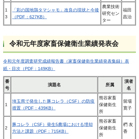
農業技術
1
「彩の国地鶏タマシャモ」改良の現状と今後
福田
研究セン
3
（PDF：627KB）
昌治
ター
令和元年度家畜保健衛生業績発表会
令和元年度調査研究成績報告書（家畜保健衛生業績発表集録）表
紙・目次（PDF：149KB）
番
演者
演題名
所属
号
名
熊谷家畜
埼玉県で発生した豚コレラ（CSF）の防疫
留場
1
保健衛生
措置（PDF：439KB）
寛子
所
熊谷家畜
豚コレラ（CSF）発生5農場における埋却
椚 友
2
保健衛生
方法と課題（PDF：715KB）
香
所