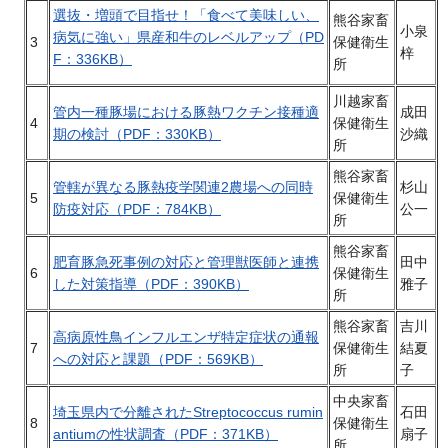
選抜・増頭で目指せ！「食べて美味しい、
熊谷家畜
小泉
病気に強い」県産和牛のレベルアップ
（PD
3
保健衛生
梓
F：336KB）
所
川越家畜
管内一種豚場における豚熱ワクチン接種適
成田
4
保健衛生
期の検討（PDF：330KB）
沙織
所
熊谷家畜
管轄が異なる豚熱疫学関連2農場への同時
杉山
5
保健衛生
防疫対応（PDF：784KB）
公一
所
熊谷家畜
肥育豚急死事例の対応と管理獣医師と連携
田中
6
保健衛生
した対策指導（PDF：390KB）
雅子
所
熊谷家畜
吉川
高病原性鳥インフルエンザ特定症状の通報
7
保健衛生
結夏
への対応と課題（PDF：569KB）
所
子
中央家畜
埼玉県内で分離されたStreptococcus rumin
石田
8
保健衛生
antiumの性状調査（PDF：371KB）
扇子
所