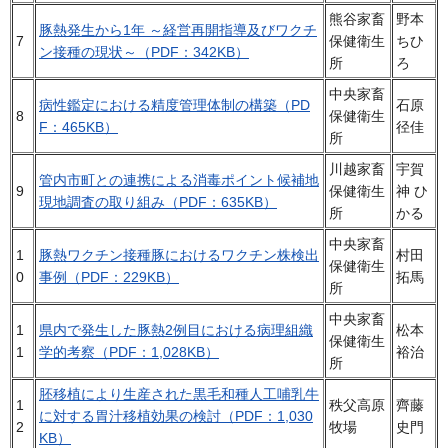
熊谷家畜
野本
豚熱発生から1年 ～経営再開指導及びワクチ
7
保健衛生
ちひ
ン接種の現状～（PDF：342KB）
所
ろ
中央家畜
病性鑑定における精度管理体制の構築（PD
石原
8
保健衛生
F：465KB）
径佳
所
川越家畜
宇賀
管内市町との連携による消毒ポイント候補地
9
保健衛生
神 ひ
現地調査の取り組み（PDF：635KB）
所
かる
中央家畜
1
豚熱ワクチン接種豚におけるワクチン株検出
村田
保健衛生
0
事例（PDF：229KB）
拓馬
所
中央家畜
1
県内で発生した豚熱2例目における病理組織
松本
保健衛生
1
学的考察（PDF：1,028KB）
裕治
所
胚移植により生産された黒毛和種人工哺乳牛
1
秩父高原
齊藤
に対する胃汁移植効果の検討（PDF：1,030
2
牧場
史門
KB）