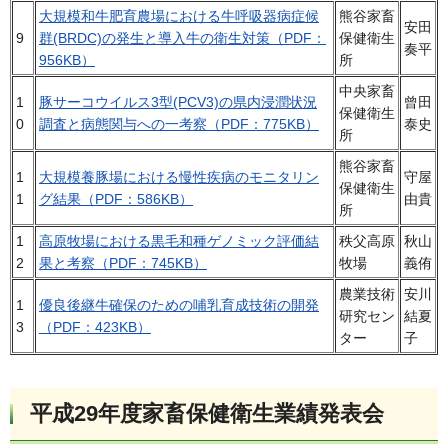
大規模和牛肥育農場における牛呼吸器病症候
熊谷家畜
安田
9
群(BRDC)の発生と導入牛の衛生対策（PDF：
保健衛生
奏平
956KB）
所
中央家畜
1
豚サーコウイルス3型(PCV3)の県内浸潤状況
曾田
保健衛生
0
調査と病態関与への一考察（PDF：775KB）
泰史
所
熊谷家畜
1
大規模養豚場における慢性疾病のモニタリン
守屋
保健衛生
1
グ結果（PDF：586KB）
由貴
所
1
高原牧場における黒毛和種ゲノミック評価結
秩父高原
秋山
2
果と考察（PDF：745KB）
牧場
義侑
農業技術
安川
1
優良後継牛確保のための哺乳育成技術の開発
研究セン
結夏
3
（PDF：423KB）
ター
子
平成29年度家畜保健衛生業績発表会