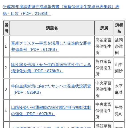
平成29年度調査研究成績報告書（家畜保健衛生業績発表集録）表
紙・目次（PDF：216KB）
番
演者
演題名
所属
号
名
熊谷家畜
益岡
畜産クラスタ―事業を活用した先進的な豚舎
1
保健衛生
奈津
整備事例（PDF：612KB）
所
樹
熊谷家畜
陰性率を倍増させた牛白血病抵抗性牛による
山中
2
保健衛生
清浄化対策（PDF：878KB）
梨沙
所
中央家畜
牛白血病対策に向けたサシバエ発生状況調査
木平
3
保健衛生
（PDF：525KB）
麻菜
所
中央家畜
口蹄疫疑い例通報時の病性鑑定担当初動体制
平野
4
保健衛生
の強化（PDF：607KB）
晃司
所
熊谷家畜