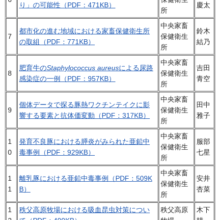
り」の可能性（PDF：471KB）
慶太
所
中央家畜
都市化の進む地域における家畜保健衛生所
鈴木
7
保健衛生
の取組（PDF：771KB）
結乃
所
中央家畜
肥育牛の
Staphylococcus aureus
による尿路
吉田
8
保健衛生
感染症の一例（PDF：957KB）
青空
所
中央家畜
個体データで探る豚熱ワクチンテイクに影
田中
9
保健衛生
響する要素と抗体価変動（PDF：317KB）
雅子
所
中央家畜
1
発育不良豚における膵炎がみられた亜鉛中
服部
保健衛生
0
毒事例（PDF：929KB）
七星
所
中央家畜
1
離乳豚における亜鉛中毒事例（PDF：509K
安井
保健衛生
1
B）
杏菜
所
1
秩父高原牧場における吸血昆虫対策につい
秩父高原
木下