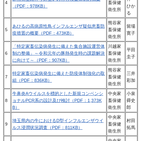
4
畜保健
（PDF：978KB）
ひか
衛生所
る
熊谷家
あひるの高病原性鳥インフルエンザ疑似患畜防
留場
5
畜保健
疫措置の概要（PDF：473KB）
寛子
衛生所
「特定家畜伝染病発生に備えた集合施設運営体
川越家
平田
6
制の整備」～令和元年の豚熱発生時の課題解決
畜保健
圭子
に向けて～（PDF：907KB）
衛生所
熊谷家
特定家畜伝染病発生に備えた防疫体制強化の取
三井
7
畜保健
組（PDF：836KB）
彩加
衛生所
牛鼻炎Aウイルスを標的とした新規コンベンシ
中央家
小泉
8
ョナルPCR系の設計及び検討（PDF：1,373K
畜保健
舜史
B）
衛生所
郎
中央家
埼玉県内の牛におけるD型インフルエンザウイ
村田
9
畜保健
ルス浸潤状況調査（PDF：811KB）
拓馬
衛生所
中央家