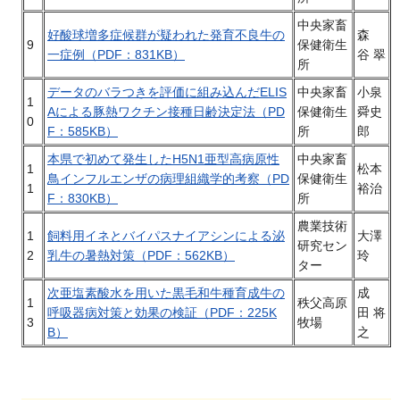
中央家畜
好酸球増多症候群が疑われた発育不良牛の
森
9
保健衛生
一症例（PDF：831KB）
谷 翠
所
データのバラつきを評価に組み込んだELIS
中央家畜
小泉
1
Aによる豚熱ワクチン接種日齢決定法（PD
保健衛生
舜史
0
F：585KB）
所
郎
本県で初めて発生したH5N1亜型高病原性
中央家畜
1
松本
鳥インフルエンザの病理組織学的考察（PD
保健衛生
1
裕治
F：830KB）
所
農業技術
1
飼料用イネとバイパスナイアシンによる泌
大澤
研究セン
2
乳牛の暑熱対策（PDF：562KB）
玲
ター
次亜塩素酸水を用いた黒毛和牛種育成牛の
成
1
秩父高原
呼吸器病対策と効果の検証（PDF：225K
田 将
3
牧場
B）
之