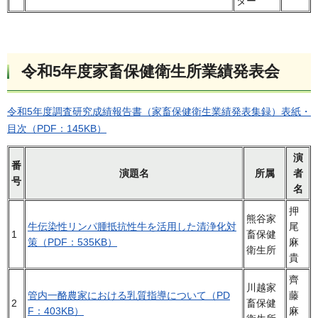
ター
令和5年度家畜保健衛生所業績発表会
令和5年度調査研究成績報告書（家畜保健衛生業績発表集録）表紙・
目次（PDF：145KB）
演
番
演題名
所属
者
号
名
押
熊谷家
牛伝染性リンパ腫抵抗性牛を活用した清浄化対
尾
1
畜保健
策（PDF：535KB）
麻
衛生所
貴
齊
川越家
管内一酪農家における乳質指導について（PD
藤
2
畜保健
F：403KB）
麻