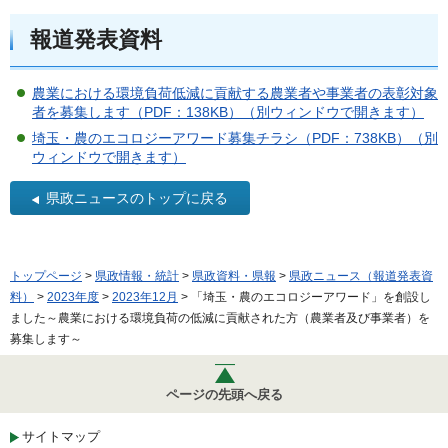
報道発表資料
農業における環境負荷低減に貢献する農業者や事業者の表彰対象
者を募集します（PDF：138KB）（別ウィンドウで開きます）
埼玉・農のエコロジーアワード募集チラシ（PDF：738KB）（別
ウィンドウで開きます）
県政ニュースのトップに戻る
トップページ
>
県政情報・統計
>
県政資料・県報
>
県政ニュース（報道発表資
料）
>
2023年度
>
2023年12月
> 「埼玉・農のエコロジーアワード」を創設し
ました～農業における環境負荷の低減に貢献された方（農業者及び事業者）を
募集します～
ページの先頭へ戻る
サイトマップ