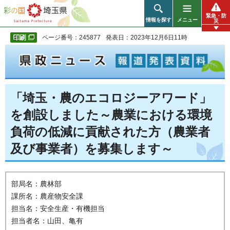
彩の国 埼玉県
緊急・防
情報を探す
メニュー
災
ページ番号：245877
発表日：2023年12月6日11時
「埼玉・農のエコロジーアワード」
を創設しました～農業における環境
負荷の低減に貢献された方（農業者
及び事業者）を募集します～
部局名：農林部
課所名：農産物安全課
担当名：安全生産・有機担当
担当者名：山田、亀有