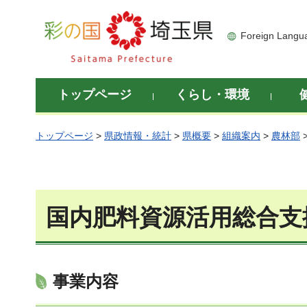
彩の国 埼玉県
Foreign Langu
トップページ
くらし・環境
トップページ
>
県政情報・統計
>
県概要
>
組織案内
>
農林部
国内肥料資源活用総合支
事業内容