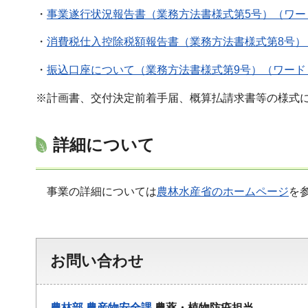
・
事業遂行状況報告書（業務方法書様式第5号）（ワード
・
消費税仕入控除税額報告書（業務方法書様式第8号）（
・
振込口座について（業務方法書様式第9号）（ワード：
※計画書、交付決定前着手届、概算払請求書等の様式
詳細について
事業の詳細については
農林水産省のホームページ
を
お問い合わせ
農林部
農産物安全課
農薬・植物防疫担当