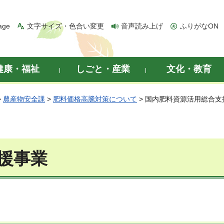
age
文字サイズ・色合い変更
音声読み上げ
ふりがなON
健康・福祉
しごと・産業
文化・教育
>
農産物安全課
>
肥料価格高騰対策について
> 国内肥料資源活用総合支
援事業