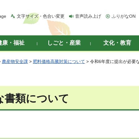
age
文字サイズ・色合い変更
音声読み上げ
ふりがなON
健康・福祉
しごと・産業
文化・教育
>
農産物安全課
>
肥料価格高騰対策について
> 令和6年度に提出が必要
な書類について