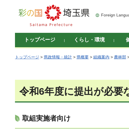
彩の国 埼玉県
Foreign Langu
トップページ
くらし・環境
トップページ
>
県政情報・統計
>
県概要
>
組織案内
>
農林部
令和6年度に提出が必要
取組実施者向け