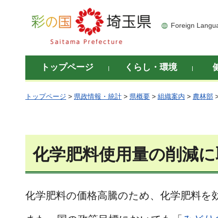
彩の国 埼玉県
Foreign Langu
トップページ
くらし・環境
トップページ
>
県政情報・統計
>
県概要
>
組織案内
>
農林部
化学肥料使用量の削減に
化学肥料の価格高騰のため、化学肥料を