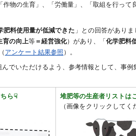
「作物の生育」、「労働量」、「取組を行って
学肥料使用量が低減できた
」との回答がありま
生育の向上
等
＝経営強化
）があり、「
化学肥料
（
アンケート結果参照
）。
組んでいただけるよう、参考情報として、事例
ちら☟
堆肥等の生産者リストは
（画像をクリックしてく