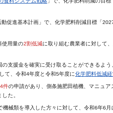
の食料システム戦略
」で、化学肥料削減の目標「
動促進基本計画」で、化学肥料削減目標「202
料使用量の
2割低減
に取り組む農業者に対して、
国の支援金を確実に受け取ることができるよう
として、令和4年度と令和5年度に
化学肥料低減経
04件
の申請があり、側条施肥田植機、マニュア
ました。
で機械類を導入した方々に対して、令和6年6月