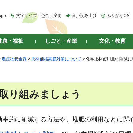
age
文字サイズ・色合い変更
音声読み上げ
ふりがなON
健康・福祉
しごと・産業
文化・教育
>
農産物安全課
>
肥料価格高騰対策について
> 化学肥料使用量の削減
取り組みましょう
効率的に削減する方法や、堆肥の利用などに関