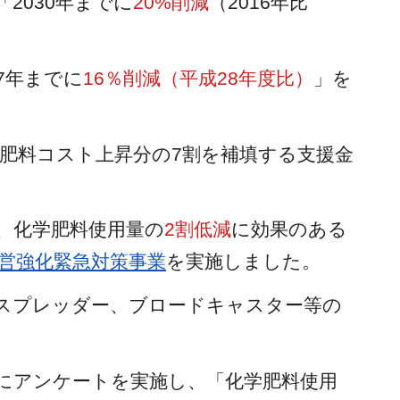
2030年までに
20%削減
（2016年比
7年までに
16％削減（平成28年度比）
」を
肥料コスト上昇分の7割を補填する支援金
、化学肥料使用量の
2割低減
に効果のある
営強化緊急対策事業
を実施しました。
スプレッダー、ブロードキャスター等の
にアンケートを実施し、「化学肥料使用