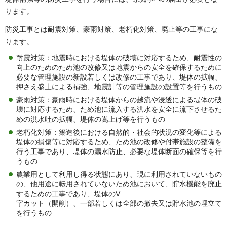
ります。
防災工事とは耐震対策、豪雨対策、老朽化対策、廃止等の工事にな
ります。
耐震対策：地震時における堤体の破壊に対応するため、耐震性の
向上のためのため池の改修又は地震からの安全を確保するために
必要な管理施設の新設若しくは改修の工事であり、堤体の拡幅、
押さえ盛土による補強、地震計等の管理施設の設置等を行うもの
豪雨対策：豪雨時における堤体からの越流や浸透による堤体の破
壊に対応するため、ため池に流入する洪水を安全に流下させるた
めの洪水吐の拡幅、堤体の嵩上げ等を行うもの
老朽化対策：築造後における自然的・社会的状況の変化等による
堤体の損傷等に対応するため、ため池の改修や付帯施設の整備を
行う工事であり、堤体の漏水防止、必要な堤体断面の確保等を行
うもの
農業用として利用し得る状態にあり、現に利用されていないもの
の、他用途に転用されていないため池において、貯水機能を廃止
するための工事であり、堤体のV
字カット（開削）、一部若しくは全部の撤去又は貯水池の埋立て
を行うもの