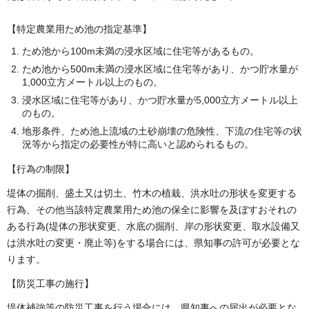
【特定農業用ため池の指定基準】
ため池から100m未満の浸水区域に住宅等があるもの。
ため池から500m未満の浸水区域に住宅等があり、かつ貯水量が
1,000立方メートル以上のもの。
浸水区域に住宅等があり、かつ貯水量が5,000立方メートル以上
のもの。
地形条件、ため池上流域の土砂崩壊の危険性、下流の住宅等の状
況等から指定の必要性が特に高いと認められるもの。
【行為の制限】
堤体の掘削、盛土又は切土、竹木の植栽、洪水吐の形状を変更する
行為、その他当該特定農業用ため池の保全に影響を及ぼすおそれの
ある行為(堤体の形状変更、水底の掘削、岸の形状変更、取水設備又
は洪水吐の変更・廃止等)をする場合には、県知事の許可が必要とな
ります。
【防災工事の施行】
堤体補強等の防災工事を行う場合には、県知事への届出が必要とな