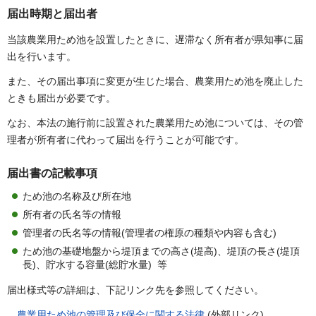
届出時期と届出者
当該農業用ため池を設置したときに、遅滞なく所有者が県知事に届
出を行います。
また、その届出事項に変更が生じた場合、農業用ため池を廃止した
ときも届出が必要です。
なお、本法の施行前に設置された農業用ため池については、その管
理者が所有者に代わって届出を行うことが可能です。
届出書の記載事項
ため池の名称及び所在地
所有者の氏名等の情報
管理者の氏名等の情報(管理者の権原の種類や内容も含む)
ため池の基礎地盤から堤頂までの高さ(堤高)、堤頂の長さ(堤頂
長)、貯水する容量(総貯水量) 等
届出様式等の詳細は、下記リンク先を参照してください。
農業用ため池の管理及び保全に関する法律
(外部リンク)