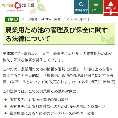
彩の国 埼玉県
緊急・防
情報を探す
メニュー
災
ページ番号：241952
掲載日：2026年6月22日
農業用ため池の管理及び保全に関す
る法律について
平成30年7月豪雨など、近年、豪雨等により多くの農業用ため池が
被災し甚大な被害が発生しています。
このため、農業用ため池の情報を適切に把握し、決壊による災害を
防止することを目的に、「農業用ため池の管理及び保全に関する法
律」(以下、法といいます)が制定されました。(令和元年7月1日施行)
この法律では、全ての農業用ため池を対象に、
所有者等による適正管理の努力義務
所有者等による都道府県へのため池情報の届出を義務付け
都道府県によるため池のデータベースの整備、公表