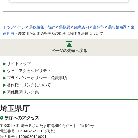
トップページ
>
県政情報・統計
>
県概要
>
組織案内
>
農林部
>
農村整備課
>
企
画担当
> 農業用ため池の管理及び保全に関する法律について
ページの先頭へ戻る
サイトマップ
ウェブアクセシビリティ
プライバシーポリシー・免責事項
著作権・リンクについて
関係機関リンク集
埼玉県庁
県庁へのアクセス
〒330-9301 埼玉県さいたま市浦和区高砂三丁目15番1号
電話番号：048-824-2111（代表）
法人番号：1000020110001