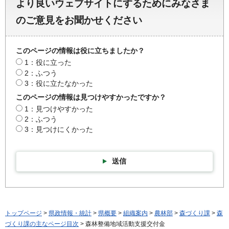
より良いウェブサイトにするためにみなさま
のご意見をお聞かせください
このページの情報は役に立ちましたか？
1：役に立った
2：ふつう
3：役に立たなかった
このページの情報は見つけやすかったですか？
1：見つけやすかった
2：ふつう
3：見つけにくかった
送信
トップページ
>
県政情報・統計
>
県概要
>
組織案内
>
農林部
>
森づくり課
>
森
づくり課の主なページ目次
> 森林整備地域活動支援交付金