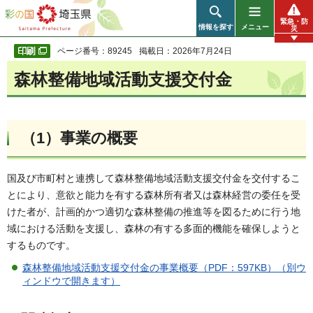
彩の国 埼玉県
緊急・防
情報を探す
メニュー
災
ページ番号：89245
掲載日：2026年7月24日
森林整備地域活動支援交付金
（1）事業の概要
国及び市町村と連携して森林整備地域活動支援交付金を交付するこ
とにより、意欲と能力を有する森林所有者又は森林経営の委任を受
けた者が、計画的かつ適切な森林整備の推進等を図るために行う地
域における活動を支援し、森林の有する多面的機能を確保しようと
するものです。
森林整備地域活動支援交付金の事業概要（PDF：597KB）（別ウ
ィンドウで開きます）