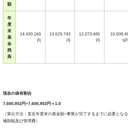
額
年
度
末
14,430,160
13,629,743
12,073,485
10,508,48
基
円
円
円
5円
金
残
高
現在の保有割合
7,600,952円÷7,600,952円＝1.0
（算出方法：直近年度末の基金額÷事業が完了するまでに必要となる
補助額及び管理費）