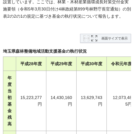
設置しています。ここでは、林業・木材産業循環成長対策交付金実
施要領（令和5年3月30日付け4林政経第899号林野庁長官通知）の別
表2の2の1の規定に基づき基金の執行状況について報告します。
画面サイズで表示
埼玉県森林整備地域活動支援基金の執行状況
平成28年度
平成29年度
平成30年度
令和元年度
年
度
当
初
15,223,277
14,430,160
13,629,743
12,073,48
基
円
円
円
5円
金
残
高