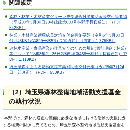
関連規定
森林・林業・木材産業グリーン成長総合対策補助金等交付等要綱
（平成30年3月30日29林政政第893号林野庁長官通知）（PDF：
542KB）
林業・木材産業循環成長対策交付金実施要領（令和5年3月30日
付け4林政経第899号林野庁長官通知）（PDF：1,775KB）
農林水産業・食品産業の作業安全のための規範(個別規範：林業)
等について(令和3年2月26日2林政経第458号林野庁長官通知)（P
DF：1,118KB）
埼玉県森をまもる活動支援事業補助金交付要綱（令和8年7月24
日一部改正）（PDF：538KB）
（2）埼玉県森林整備地域活動支援基金
の執行状況
本県では、森林の適正な整備に必要な地域における活動の支援に要
する経費の財源に充てるため、埼玉県森林整備地域活動支援基金を