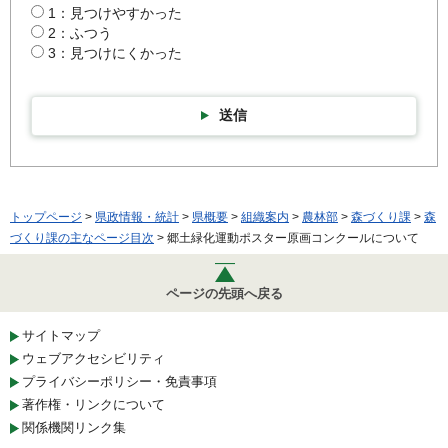
1：見つけやすかった
2：ふつう
3：見つけにくかった
送信
トップページ
>
県政情報・統計
>
県概要
>
組織案内
>
農林部
>
森づくり課
>
森
づくり課の主なページ目次
> 郷土緑化運動ポスター原画コンクールについて
ページの先頭へ戻る
サイトマップ
ウェブアクセシビリティ
プライバシーポリシー・免責事項
著作権・リンクについて
関係機関リンク集