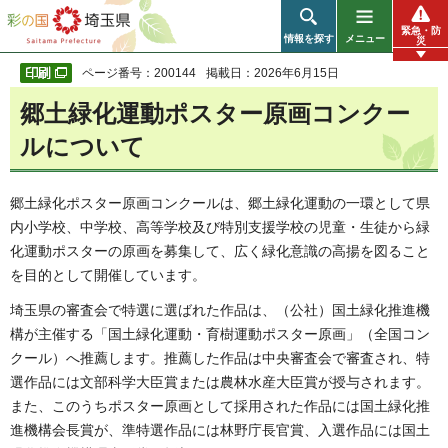
彩の国 埼玉県
緊急・防
情報を探す
メニュー
災
ページ番号：200144
掲載日：2026年6月15日
郷土緑化運動ポスター原画コンクー
ルについて
郷土緑化ポスター原画コンクールは、郷土緑化運動の一環として県
内小学校、中学校、高等学校及び特別支援学校の児童・生徒から緑
化運動ポスターの原画を募集して、広く緑化意識の高揚を図ること
を目的として開催しています。
埼玉県の審査会で特選に選ばれた作品は、（公社）国土緑化推進機
構が主催する「国土緑化運動・育樹運動ポスター原画」（全国コン
クール）へ推薦します。推薦した作品は中央審査会で審査され、特
選作品には文部科学大臣賞または農林水産大臣賞が授与されます。
また、このうちポスター原画として採用された作品には国土緑化推
進機構会長賞が、準特選作品には林野庁長官賞、入選作品には国土