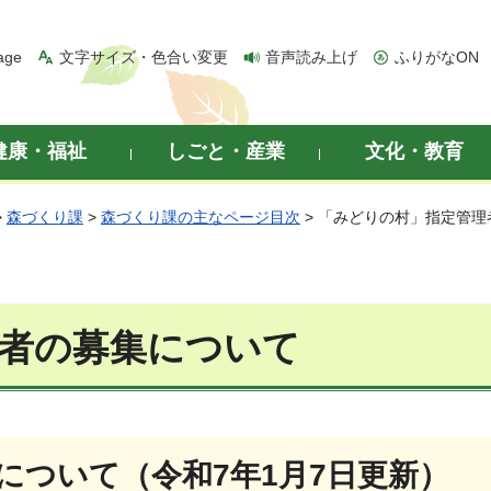
age
文字サイズ・色合い変更
音声読み上げ
ふりがなON
健康・福祉
しごと・産業
文化・教育
>
森づくり課
>
森づくり課の主なページ目次
> 「みどりの村」指定管
者の募集について
について（令和7年1月7日更新）