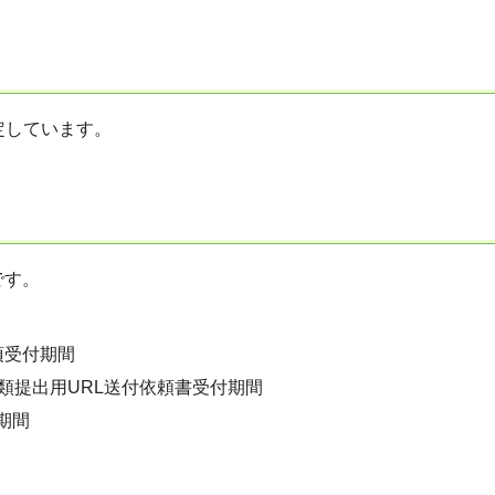
予定しています。
です。
項受付期間
書類提出用URL送付依頼書受付期間
期間