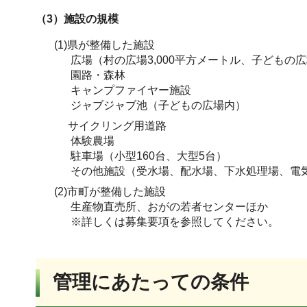
（3）施設の規模
(1)県が整備した施設
広場（村の広場3,000平方メートル、子どもの広場
園路・森林
キャンプファイヤー施設
ジャブジャブ池（子どもの広場内）
サイクリング用道路
体験農場
駐車場（小型160台、大型5台）
その他施設（受水場、配水場、下水処理場、電
(2)市町が整備した施設
生産物直売所、おがの若者センターほか
※詳しくは募集要項を参照してください。
管理にあたっての条件