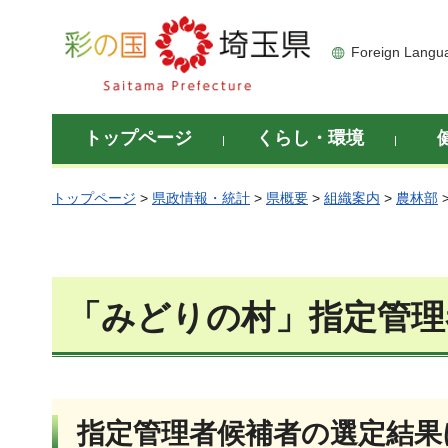
彩の国 埼玉県
Foreign Langu
トップページ
くらし・環境
トップページ
>
県政情報・統計
>
県概要
>
組織案内
>
農林部
「みどりの村」指定管理
指定管理者候補者の選定結果