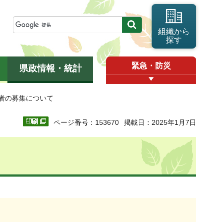
組織から
探す
緊急・防災
県政情報・統計
理者の募集について
ページ番号：153670
掲載日：2025年1月7日