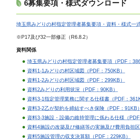
6募集要項・様式ダウンロード
埼玉県みどりの村指定管理者募集要項・資料・様式一式ダウ
※P17及び32一部修正（R6.8.2）
資料関係
埼玉県みどりの村指定管理者募集要項（PDF：386
資料1-1みどりの村区域図（PDF：750KB）
資料1-2みどりの村区域図（PDF：299KB）
資料2みどりの利用状況（PDF：90KB）
資料3-1指定管理業務に関する仕様書（PDF：361
資料3-2乙が契約を締結すべき保険（PDF：91KB
資料3-3施設・設備の維持管理に係わる仕様（PDF：
資料4施設の改築及び修繕等の実施及び費用負担区分
資料5施設管理の収支決算額（PDF：229KB）