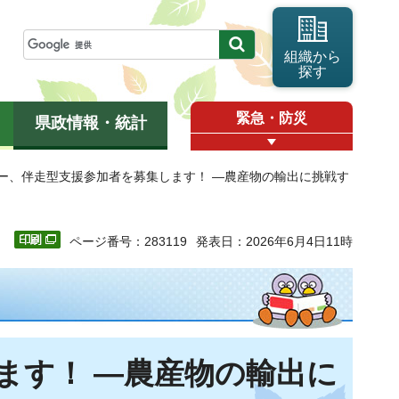
組織から
探す
緊急・防災
県政情報・統計
ナー、伴走型支援参加者を募集します！ ―農産物の輸出に挑戦す
ページ番号：283119
発表日：2026年6月4日11時
ます！ ―農産物の輸出に