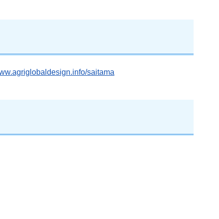
www.agriglobaldesign.info/saitama