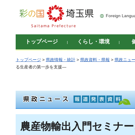
彩の国 埼玉県
Foreign Langu
トップページ
くらし・環境
トップページ
>
県政情報・統計
>
県政資料・県報
>
県政ニュ
る生産者の第一歩を支援―
農産物輸出入門セミナー