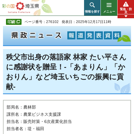
彩の国 埼玉県
緊急・防
情報を探す
メニュー
災
ページ番号：276102
発表日：2025年12月17日11時
秩父市出身の落語家 林家 たい平さん
に感謝状を贈呈！-「あまりん」「か
おりん」など埼玉いちごの振興に貢
献-
部局名：農林部
課所名：農業ビジネス支援課
担当名：販売対策・6次産業化担当
担当者名：堤・福田