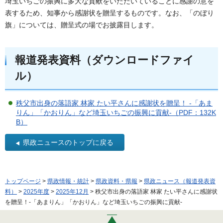
埼玉いちごの振興に多大な貢献をいただいていることに感謝の意を
表するため、知事から感謝状を贈呈するものです。なお、「のぼり
旗」については、贈呈式の場でお披露目します。
報道発表資料（ダウンロードファイ
ル）
秩父市出身の落語家 林家 たい平さんに感謝状を贈呈！ -「あま
りん」「かおりん」など埼玉いちごの振興に貢献-（PDF：132K
B）
県政ニュースのトップに戻る
トップページ
>
県政情報・統計
>
県政資料・県報
>
県政ニュース（報道発表資
料）
>
2025年度
>
2025年12月
> 秩父市出身の落語家 林家 たい平さんに感謝状
を贈呈！-「あまりん」「かおりん」など埼玉いちごの振興に貢献-