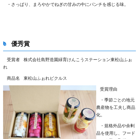
・さっぱり、まろやかでねぎの甘みの中にパンチを感じる味。
優秀賞
受賞者 株式会社島野造園緑育けんこうステーション東松山ふぉ
れ
商品名 東松山ふぉれピクルス
受賞理由
・季節ごとの地元
農産物を工夫し商品
化。
・規格外品や余剰
品を使用し、フード