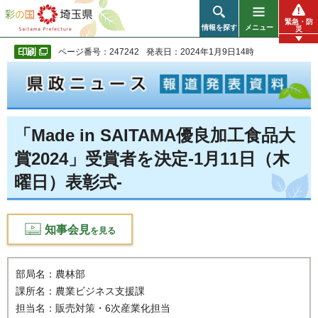
彩の国 埼玉県
緊急・防
情報を探す
メニュー
災
ページ番号：247242
発表日：2024年1月9日14時
「Made in SAITAMA優良加工食品大
賞2024」受賞者を決定-1月11日（木
曜日）表彰式-
知事会見
を見る
部局名：農林部
課所名：農業ビジネス支援課
担当名：販売対策・6次産業化担当