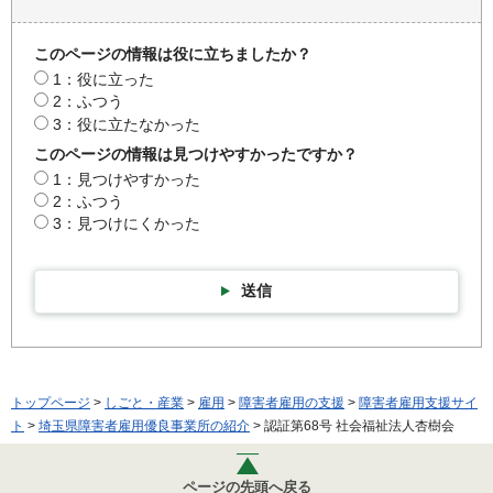
このページの情報は役に立ちましたか？
1：役に立った
2：ふつう
3：役に立たなかった
このページの情報は見つけやすかったですか？
1：見つけやすかった
2：ふつう
3：見つけにくかった
送信
トップページ
>
しごと・産業
>
雇用
>
障害者雇用の支援
>
障害者雇用支援サイ
ト
>
埼玉県障害者雇用優良事業所の紹介
> 認証第68号 社会福祉法人杏樹会
ページの先頭へ戻る