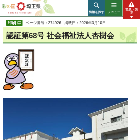
彩の国 埼玉県
緊急・防
情報を探す
メニュー
災
ページ番号：274926
掲載日：2026年3月10日
認証第68号 社会福祉法人杏樹会