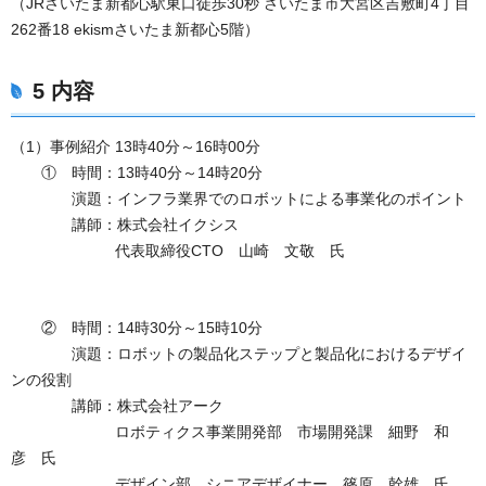
（JRさいたま新都心駅東口徒歩30秒 さいたま市大宮区吉敷町4丁目
262番18 ekismさいたま新都心5階）
5 内容
（1）事例紹介 13時40分～16時00分
① 時間：13時40分～14時20分
演題：インフラ業界でのロボットによる事業化のポイント
講師：株式会社イクシス
代表取締役CTO 山崎 文敬 氏
② 時間：14時30分～15時10分
演題：ロボットの製品化ステップと製品化におけるデザイ
ンの役割
講師：株式会社アーク
ロボティクス事業開発部 市場開発課 細野 和
彦 氏
デザイン部 シニアデザイナー 篠原 幹雄 氏