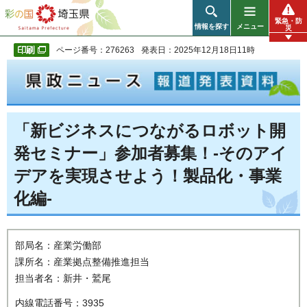
彩の国 埼玉県
緊急・防
情報を探す
メニュー
災
ページ番号：276263
発表日：2025年12月18日11時
「新ビジネスにつながるロボット開
発セミナー」参加者募集！-そのアイ
デアを実現させよう！製品化・事業
化編-
部局名：産業労働部
課所名：産業拠点整備推進担当
担当者名：新井・鷲尾
内線電話番号：3935