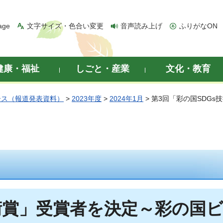
age
文字サイズ・色合い変更
音声読み上げ
ふりがなON
健康・福祉
しごと・産業
文化・教育
ース（報道発表資料）
>
2023年度
>
2024年1月
> 第3回「彩の国SDG
技術賞」受賞者を決定～彩の国