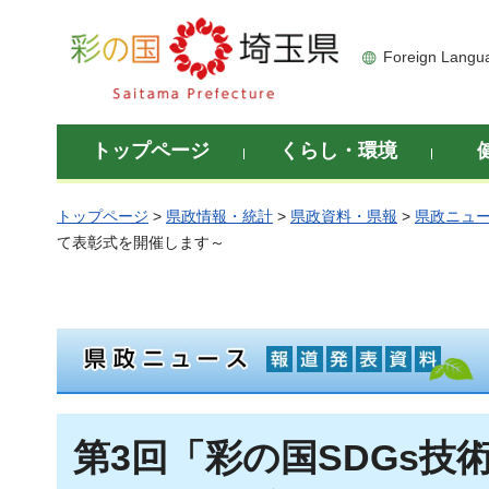
彩の国 埼玉県
Foreign Langu
トップページ
くらし・環境
トップページ
>
県政情報・統計
>
県政資料・県報
>
県政ニュ
て表彰式を開催します～
第3回「彩の国SDGs