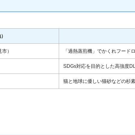
地）
士見市）
「過熱蒸煎機」でかくれフード
SDGs対応を目的とした高強度D
猫と地球に優しい猫砂などの杉