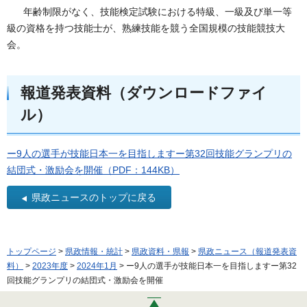
年齢制限がなく、技能検定試験における特級、一級及び単一等
級の資格を持つ技能士が、熟練技能を競う全国規模の技能競技大
会。
報道発表資料（ダウンロードファイ
ル）
ー9人の選手が技能日本一を目指しますー第32回技能グランプリの
結団式・激励会を開催（PDF：144KB）
県政ニュースのトップに戻る
トップページ
>
県政情報・統計
>
県政資料・県報
>
県政ニュース（報道発表資
料）
>
2023年度
>
2024年1月
> ー9人の選手が技能日本一を目指しますー第32
回技能グランプリの結団式・激励会を開催