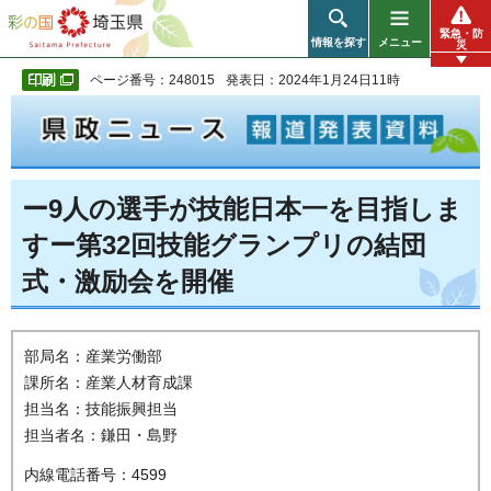
彩の国 埼玉県
緊急・防
情報を探す
メニュー
災
ページ番号：248015
発表日：2024年1月24日11時
ー9人の選手が技能日本一を目指しま
すー第32回技能グランプリの結団
式・激励会を開催
部局名：産業労働部
課所名：産業人材育成課
担当名：技能振興担当
担当者名：鎌田・島野
内線電話番号：4599