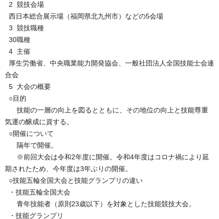
2 競技会場
西日本総合展示場（福岡県北九州市）などの5会場
3 競技職種
30職種
4 主催
厚生労働省、中央職業能力開発協会、一般社団法人全国技能士会連
合会
5 大会の概要
○目的
技能の一層の向上を図るとともに、その地位の向上と技能尊重
気運の醸成に資する。
○開催について
隔年で開催。
※前回大会は令和2年度に開催。令和4年度はコロナ禍により延
期されたため、今年度は3年ぶりの開催。
○技能五輪全国大会と技能グランプリの違い
・技能五輪全国大会
青年技能者（原則23歳以下）を対象とした技能競技大会。
・技能グランプリ