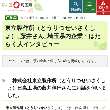
彩の国 埼玉県
緊急・防
情報を探す
メニュー
災
ページ番号：240283
掲載日：2025年12月22日
東立製作所（とうりつせいさくし
ょ）_藤井さん_埼玉県内企業・はた
らく人インタビュー
このページでは、県内企業で働く方の声を掲載しています。
株式会社東立製作所（とうりつせいさくし
ょ）日高工場
の
藤井伸行
さんにお話を伺いま
した。
東立製作所（とうりつせいさくしょ）
では、合成樹脂・プラスチ