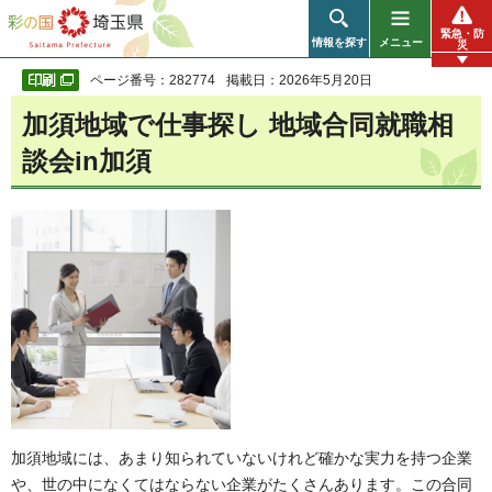
彩の国 埼玉県
緊急・防
情報を探す
メニュー
災
ページ番号：282774
掲載日：2026年5月20日
加須地域で仕事探し 地域合同就職相
談会in加須
加須地域には、あまり知られていないけれど確かな実力を持つ企業
や、世の中になくてはならない企業がたくさんあります。この合同