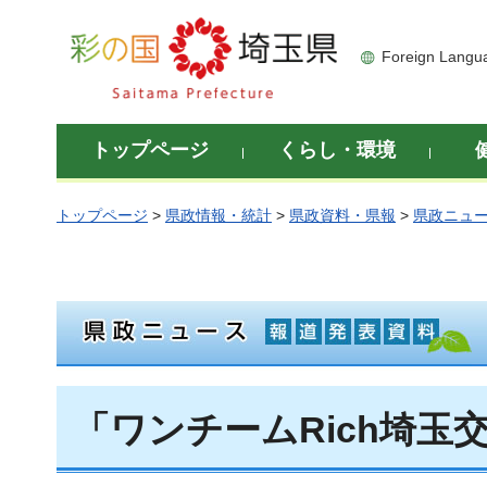
彩の国 埼玉県
Foreign Langu
トップページ
くらし・環境
トップページ
>
県政情報・統計
>
県政資料・県報
>
県政ニュ
「ワンチームRich埼玉