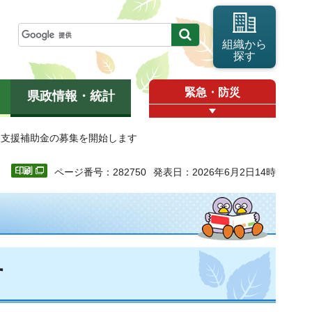
組織から
探す
緊急・防災
県政情報・統計
入支援補助金の募集を開始します
ページ番号：282750
発表日：2026年6月2日14時
す