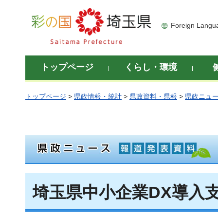
彩の国 埼玉県
Foreign Langu
トップページ
くらし・環境
トップページ
>
県政情報・統計
>
県政資料・県報
>
県政ニュ
埼玉県中小企業DX導入