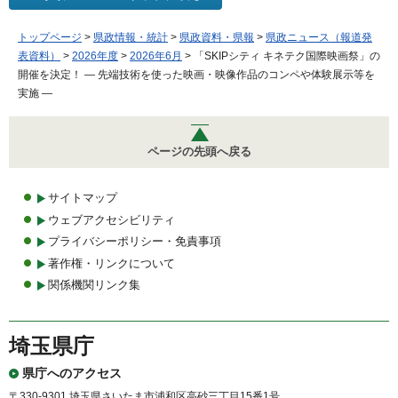
トップページ
>
県政情報・統計
>
県政資料・県報
>
県政ニュース（報道発
表資料）
>
2026年度
>
2026年6月
> 「SKIPシティ キネテク国際映画祭」の
開催を決定！ ― 先端技術を使った映画・映像作品のコンペや体験展示等を
実施 ―
ページの先頭へ戻る
サイトマップ
ウェブアクセシビリティ
プライバシーポリシー・免責事項
著作権・リンクについて
関係機関リンク集
埼玉県庁
県庁へのアクセス
〒330-9301 埼玉県さいたま市浦和区高砂三丁目15番1号