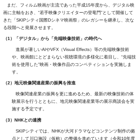
まだ、フィルム映画が主流であった平成15年度から、デジタル映
画に主軸をおき、“若手映像クリエイターの登竜門”として開催して
きた「SKIPシティ国際Dシネマ映画祭」のレガシーを継承し、次な
る段階へと発展させます。
（1）「デジタル」から「先端映像技術」の時代へ
進展が著しいAIやVFX（Visual Effects）等の先端映像技術
や、映画館にとどまらない視聴環境の多様化に着目し、“先端技
術を使用した”映画・映像作品のコンペティションを実施しま
す。
（2）地元映像関連産業の振興を推進
映像関連産業の振興を更に進めるため、最新の映像技術の体
験展示を行うとともに、地元映像関連産業等の展示商談会を実
施する予定です。
（3）NHKとの連携
SKIPシティでは、NHKが大河ドラマなどコンテンツ制作の拠
点として川口施設（仮称）の整備を進めています（令和10年度