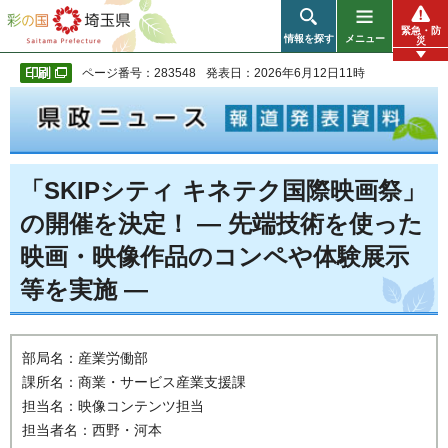
彩の国 埼玉県
緊急・防
情報を探す
メニュー
災
ページ番号：283548
発表日：2026年6月12日11時
「SKIPシティ キネテク国際映画祭」
の開催を決定！ ― 先端技術を使った
映画・映像作品のコンペや体験展示
等を実施 ―
部局名：産業労働部
課所名：商業・サービス産業支援課
担当名：映像コンテンツ担当
担当者名：西野・河本