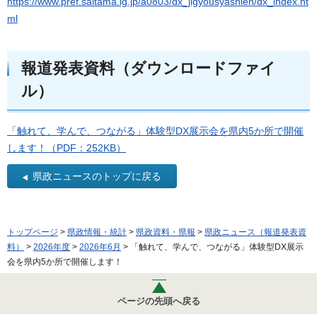
https://www.pref.saitama.lg.jp/a0803/dx_jigyousyashien/dx_index.ht
ml
報道発表資料（ダウンロードファイ
ル）
「触れて、学んで、つながる」体験型DX展示会を県内5か所で開催
します！（PDF：252KB）
県政ニュースのトップに戻る
トップページ
>
県政情報・統計
>
県政資料・県報
>
県政ニュース（報道発表資
料）
>
2026年度
>
2026年6月
> 「触れて、学んで、つながる」体験型DX展示
会を県内5か所で開催します！
ページの先頭へ戻る