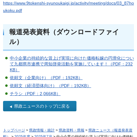
https://www.9tokenshi-syunoukaigi.jp/activity/meeting/docs/03_87ho
ukoku.pdf
報道発表資料（ダウンロードファイ
ル）
中小企業の持続的な賃上げ実現に向けた価格転嫁の円滑化につい
て九都県市連携で周知啓発活動を実施しています！（PDF：232
KB）
依頼文（企業向け）（PDF：192KB）
依頼文（経済団体向け）（PDF：192KB）
チラシ（PDF：2,066KB）
県政ニュースのトップに戻る
トップページ
>
県政情報・統計
>
県政資料・県報
>
県政ニュース（報道発表資
料）
>
2025年度
>
2025年7月
> 中小企業の持続的な賃上げ実現に向けた価格転