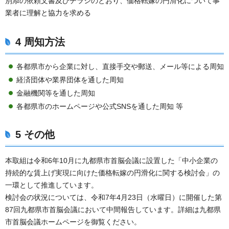
別添の依頼文書及びチラシのとおり、価格転嫁の円滑化について事
業者に理解と協力を求める
4 周知方法
各都県市から企業に対し、直接手交や郵送、メール等による周知
経済団体や業界団体を通した周知
金融機関等を通した周知
各都県市のホームページや公式SNSを通した周知 等
5 その他
本取組は令和6年10月に九都県市首脳会議に設置した「中小企業の
持続的な賃上げ実現に向けた価格転嫁の円滑化に関する検討会」の
一環として推進しています。
検討会の状況については、令和7年4月23日（水曜日）に開催した第
87回九都県市首脳会議において中間報告しています。詳細は九都県
市首脳会議ホームページを御覧ください。