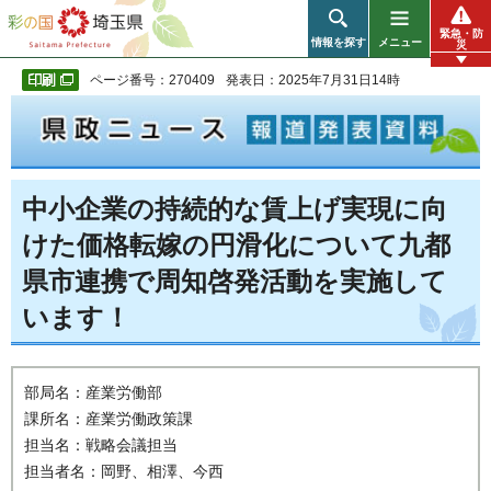
彩の国 埼玉県
緊急・防
情報を探す
メニュー
災
ページ番号：270409
発表日：2025年7月31日14時
中小企業の持続的な賃上げ実現に向
けた価格転嫁の円滑化について九都
県市連携で周知啓発活動を実施して
います！
部局名：産業労働部
課所名：産業労働政策課
担当名：戦略会議担当
担当者名：岡野、相澤、今西