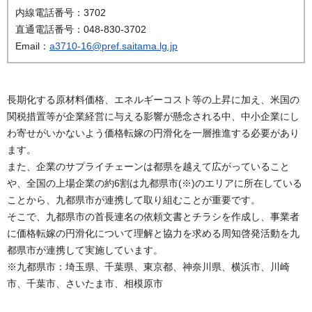
内線電話番号：3702
直通電話番号：048-830-3702
Email：
a3710-16@pref.saitama.lg.jp
長期化する原材料価格、エネルギーコスト等の上昇に加え、米国の
関税措置等が企業経営に与える影響が懸念される中、中小企業にし
わ寄せがいかないよう価格転嫁の円滑化を一層推進する必要があり
ます。
また、企業のサプライチェーンは都県を越えて広がっていること
や、全国の上場企業の約6割は九都県市(※)のエリアに所在している
ことから、九都県市が連携して取り組むことが重要です。
そこで、九都県市の首長連名の依頼文書とチラシを作成し、事業者
に価格転嫁の円滑化について理解と協力を求める周知啓発活動を九
都県市が連携して実施しています。
※九都県市：埼玉県、千葉県、東京都、神奈川県、横浜市、川崎
市、千葉市、さいたま市、相模原市