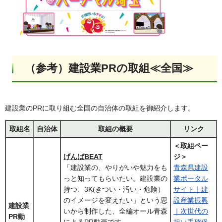
（参考）建設業PRの取組≪全国≫
建設業のPRに取り組む全国の自治体の取組を御紹介します。
取組名
自治体
取組の概要
リンク
＜取組ペー
げんばBEAT
ジ＞
「建設業の、やりがいや魅力をも
青森県建設
っと知ってもらいたい。建設業の
業ポータル
持つ、3K(きつい・汚い・危険）
サイト｜建
のイメージを変えたい」という思
設産業振興
建設業
いから制作した、全編オール青森
｜次世代の
PR動
によるPR動画です。
担い手確保