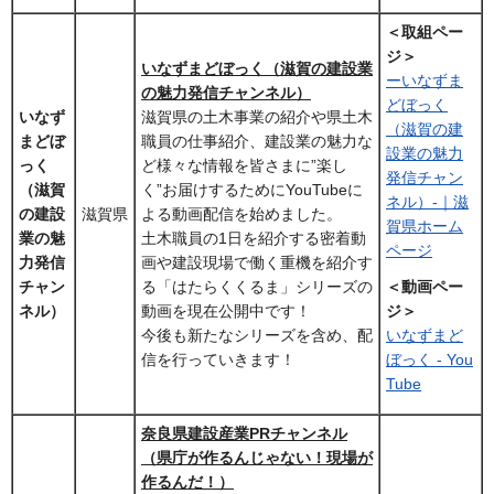
＜取組ペー
ジ＞
いなずまどぼっく（滋賀の建設業
ーいなずま
の魅力発信チャンネル）
どぼっく
いなず
滋賀県の土木事業の紹介や県土木
（滋賀の建
まどぼ
職員の仕事紹介、建設業の魅力な
設業の魅力
っく
ど様々な情報を皆さまに”楽し
発信チャン
（滋賀
く”お届けするためにYouTubeに
ネル）-｜滋
の建設
滋賀県
よる動画配信を始めました。
賀県ホーム
業の魅
土木職員の1日を紹介する密着動
ページ
力発信
画や建設現場で働く重機を紹介す
チャン
る「はたらくくるま」シリーズの
＜動画ペー
ネル）
動画を現在公開中です！
ジ＞
今後も新たなシリーズを含め、配
いなずまど
信を行っていきます！
ぼっく - You
Tube
奈良県建設産業PRチャンネル
（県庁が作るんじゃない！現場が
作るんだ！）