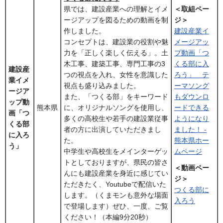
県では、建設産業への理解とイメ
＜取組ペー
ージアップを図るための動画を制
ジ＞
作しました。
建設産業イ
コンセプトは、建設業の役割や魅
メージアッ
力を「正しく楽しく伝える」。土
プ動画「つ
木工事、建築工事、専門工事の3
くる部に入
建設産
つの視点を入れ、女性を意識した
ろう」 テ
業イメ
視点も盛り込みました。
ーマソング
ージア
また、「つくる部」をキーワード
もダウンロ
ップ動
熊本県
に、オリジナルソングを使用し、
ードできる
画「つ
多くの高校生や若手の建設業従事
ようになり
くる部
者の方に出演していただきまし
ました！ -
に入ろ
た。
熊本県ホー
う」
中学生や高校生をメインターゲッ
ムページ
トとしておりますが、県民の皆さ
＜動画ペー
んにも建設産業を身近に感じてい
ジ＞
ただきたく、Youtubeで配信いた
つくる部に
します。（くまモンも意外な場面
入ろう
で登場します）ぜひ、一度、ご覧
ください！（本編9分20秒）