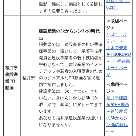
取替工事（2
撮影・編集し、動画として公開し
021）
ます！是非ご覧ください。
＜取組ペー
ジ＞
建設産業の3kからシン3kの時代
どぼく ふ
へ
くい ～
福井県では、建設産業の担い手確
土木で未来
保事業の一環として、県若手技術
をTSUKURU
職員と建設事業者の若手技術者が
～ ｜ 福井県
中心となって、建設産業のイメー
福井県
ホームペー
ジアップや若者の入職促進のため
建設産
ジ
福井県
のカジュアルなPR動画を官民連
業PR
携で制作しました。
＜動画ペー
動画
建設産業は、3k（きつい、きた
ジ＞
いない、きけん）から新3k（休
福井県建設
暇、給与、希望）に変わってきて
産業PR動画
います。
～建設産業
あなたも福井県建設産業の担い手
の3kからシ
になりませんか。
ン3kの時代
へ～