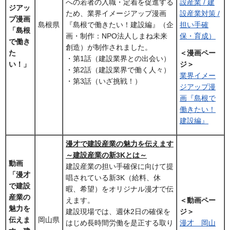
への若者の入職・定着を促進する
設産業 / 建
ジアッ
ため、業界イメージアップ漫画
設産業対策 /
プ漫画
島根県
『島根で働きたい！建設編』（企
担い手確
「島根
画・制作：NPO法人しまね未来
保・育成）
で働き
創造）が制作されました。
た
＜漫画ペー
・第1話（建設業界との出会い）
い！」
ジ＞
・第2話（建設業界で働く人々）
業界イメー
・第3話（いざ挑戦！）
ジアップ漫
画『島根で
働きたい！
建設編』
漫才で建設産業の魅力を伝えます
～建設産業の新3Kとは～
動画
建設産業の担い手確保に向けて提
「漫才
唱されている新3K（給料、休
で建設
暇、希望）をオリジナル漫才で伝
産業の
えます。
＜動画ペー
魅力を
建設現場では、週休2日の確保を
ジ＞
伝えま
岡山県
はじめ長時間労働を是正する取り
漫才 岡山