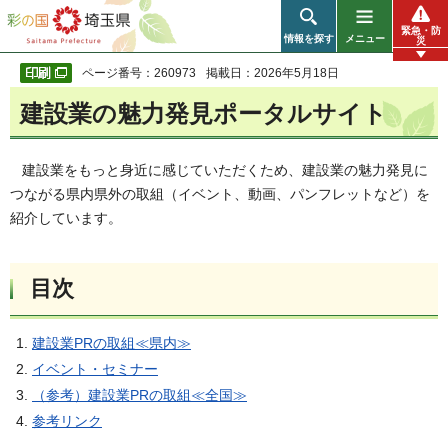
彩の国 埼玉県
緊急・防
情報を探す
メニュー
災
ページ番号：260973
掲載日：2026年5月18日
建設業の魅力発見ポータルサイト
建設業をもっと身近に感じていただくため、建設業の魅力発見に
つながる県内県外の取組（イベント、動画、パンフレットなど）を
紹介しています。
目次
建設業PRの取組≪県内≫
イベント・セミナー
（参考）
建設業PRの取組≪全国≫
参考リンク