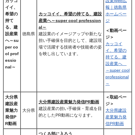
カッコ
設業Web広
イイ、
報｜徳島県
希望の
カッコイイ、希望の持てる、建設
ホームペー
持て
産業へ～super cool profession
ジ
る、建
al～
＜動画ペー
設産業
徳島県
建設業のイメージアップや新たな
ジ＞
へ～su
担い手確保を目的として、建設現
カッコイ
per co
場で活躍する技術者や技能者の姿
イ、希望の
ol prof
を映し出しています。
持てる、建
essio
設産業へ
nal～
～super cool
professional
～
大分県
＜取組ペー
大分県建設産業魅力発信PR動画
建設産
ジ＞
建設産業の担い手確保・育成を目
業魅力
大分県
大分県建設
的としたPR動画になります。
発信P
産業魅力発
R動画
信PR動画
つくる部に入ろう