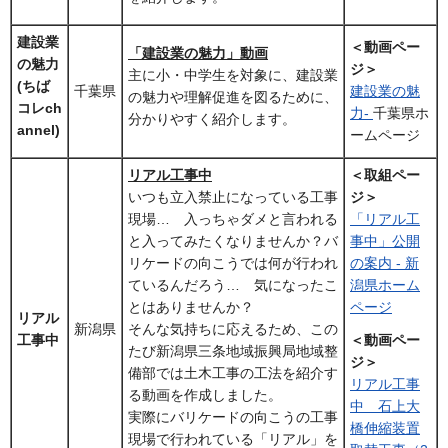
建設業
＜動画ペー
「建設業の魅力」動画
の魅力
ジ＞
主に小・中学生を対象に、建設業
(ちば
千葉県
建設業の魅
の魅力や理解促進を図るために、
コレch
力
-
千葉県ホ
分かりやすく紹介します。
annel)
ームページ
リアル工事中
＜取組ペー
いつも立入禁止になっている工事
ジ＞
現場… 入っちゃダメと言われる
「リアル工
と入ってみたくなりませんか？バ
事中」公開
リケードの向こうでは何が行われ
の案内 - 新
ているんだろう… 気になったこ
潟県ホーム
とはありませんか？
ページ
リアル
新潟県
そんな気持ちに応えるため、この
工事中
＜動画ペー
たび新潟県三条地域振興局地域整
ジ＞
備部では土木工事の工法を紹介す
リアル工事
る動画を作成しました。
中 石上大
実際にバリケードの向こうの工事
橋伸縮装置
現場で行われている「リアル」を