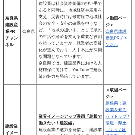
建設業は社会資本整備の担い手で
あると同時に、地域経済や雇用を
支え、災害時には最前線で地域社
奈良県
＜動画ペー
会の安全・安心の確保を担うな
建設産
ジ＞
ど、「地域の担い手」として県民
業PR
奈良県
奈良県建設
の生活や経済を支える重要な役割
チャン
産業PRチャ
を担っていますが、就業者の高齢
ネル
ンネル
化が進んでおり、人手不足が深刻
な問題となっています。
奈良県では、建設業界における人
材確保に向けて、YouTubeで建設
業の魅力を発信しています。
＜取組ペー
ジ＞
島根県：建
設業を知ろ
業界イメージアップ漫画『島根で
う（トップ /
働きたい！建設編』
環境・県土
建設業
建設産業の魅力を発信し、建設業
づくり / 建
イメー