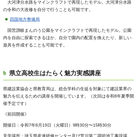
大河津分水路をマインクラフトで再現したモデル。大河津分水路
の令和の大改修を自分で行うことも可能です。
四国地方整備局
国営讃岐まんのう公園をマインクラフトで再現したモデル。公園
内を自由に探索できるほか、自分で園内の配置を換えたり、新しい
遊具を作成することも可能です。
県立高校生はたらく魅力実感講座
県建設業協会と県教育局は、総合学科の生徒を対象にて建設業界の
魅力を伝えるための講座を開催しています。（次回は令和8年夏季開
催予定です）
《前回開催》
開催日：令和7年8月19日（火曜日）9時30分〜15時30分
見学場所：埼玉県産連研修センター及び荒川第二調節池工事現場