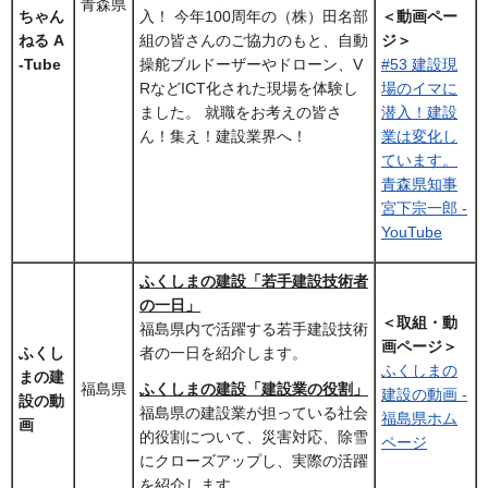
青森県
ちゃん
入！ 今年100周年の（株）田名部
＜動画ペー
ねる A
組の皆さんのご協力のもと、自動
ジ＞
-Tube
操舵ブルドーザーやドローン、V
#53 建設現
RなどICT化された現場を体験し
場のイマに
ました。 就職をお考えの皆さ
潜入！建設
ん！集え！建設業界へ！
業は変化し
ています。
青森県知事
宮下宗一郎 -
YouTube
ふくしまの建設「若手建設技術者
の一日」
＜取組・動
福島県内で活躍する若手建設技術
画ページ＞
ふくし
者の一日を紹介します。
ふくしまの
まの建
福島県
ふくしまの建設「建設業の役割」
建設の動画 -
設の動
福島県の建設業が担っている社会
福島県ホム
画
的役割について、災害対応、除雪
ページ
にクローズアップし、実際の活躍
を紹介します。