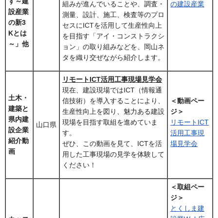
す～建
組みが進んでいることや、調査・
の建設産業
設産業
測量、設計、施工、検査等のプロ
の新3
セスにICTを活用して生産性向上
Kとは
を目指す「アイ・コンストラクシ
～」他
ョン」の取り組みなどを、岡山ネ
タを織り交ぜながら紹介します。
リモートICT活用工事現場見学会
現在、建設現場ではICT（情報通
土木・
信技術）を導入することにより、
＜動画ペー
建築と
生産性向上を図り、魅力ある建設
ジ＞
県内建
現場を目指す取組を進めていま
リモートICT
山口県
設企業
す。
活用工事現
紹介動
ぜひ、この動画を見て、ICTを活
場見学会
画
用した工事現場の見学を体験して
ください！
＜取組ペー
ジ＞
とくしま建