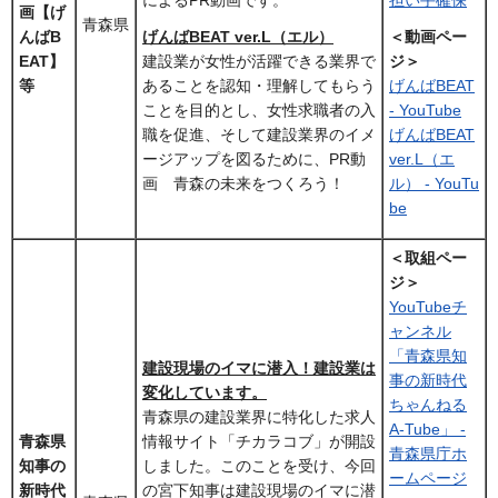
画【げ
青森県
んばB
げんばBEAT ver.L（エル）
＜動画ペー
EAT】
建設業が女性が活躍できる業界で
ジ＞
等
あることを認知・理解してもらう
げんばBEAT
ことを目的とし、女性求職者の入
- YouTube
職を促進、そして建設業界のイメ
げんばBEAT
ージアップを図るために、PR動
ver.L（エ
画 青森の未来をつくろう！
ル） - YouTu
be
＜取組ペー
ジ＞
YouTubeチ
ャンネル
「青森県知
建設現場のイマに潜入！建設業は
事の新時代
変化しています。
ちゃんねる
青森県の建設業界に特化した求人
A-Tube」 -
青森県
情報サイト「チカラコブ」が開設
青森県庁ホ
知事の
しました。このことを受け、今回
ームページ
新時代
の宮下知事は建設現場のイマに潜