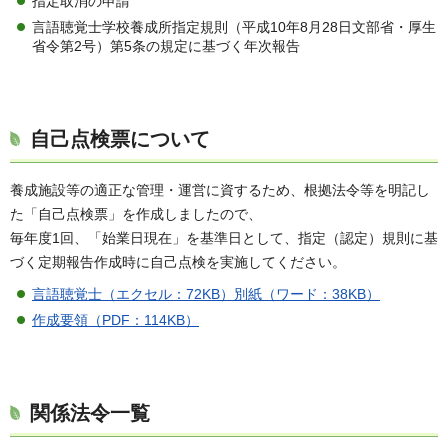
指定取消の申請
言語聴覚士学校養成所指定規則（平成10年8月28日文部省・厚生
省令第2号）第5条の規定に基づく年次報告
自己点検票について
養成施設等の適正な管理・運営に資するため、根拠法令等を明記し
た「自己点検票」を作成しましたので、
毎年度1回、「始業日現在」を基準日として、指定（認定）規則に基
づく定期報告作成時に自己点検を実施してください。
言語聴覚士（エクセル：72KB）
別紙（ワード：38KB）
作成要領（PDF：114KB）
関係法令一覧