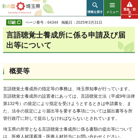
彩の国 埼玉県
緊急・防
情報を探す
メニュー
災
ページ番号：64344
掲載日：2025年3月31日
言語聴覚士養成所に係る申請及び届
出等について
概要等
言語聴覚士養成所の指定等の事務は、埼玉県知事が行っています。
言語聴覚士養成所の設置者にあっては、言語聴覚士法（平成9年法律
第132号）の規定により指定を受けようとするときは申請書を、ま
た、法令の規定により届出等を要する事項については届出書等を所
管行政庁に対して提出しなければならないとされています。
埼玉県の所管となる言語聴覚士養成所に係る書類の提出等について
は、医療人材課看護・医療人材担当にお問い合わせください。