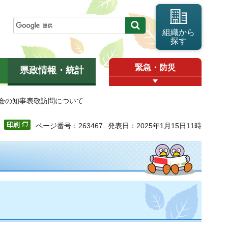
組織から
探す
緊急・防災
県政情報・統計
議会の知事表敬訪問について
ページ番号：263467
発表日：2025年1月15日11時