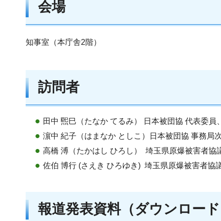
会場
知事室（本庁舎2階）
訪問者
田中 煕巳（たなか てるみ） 日本被団協 代表委
濵中 紀子（はまなか としこ）日本被団協 事務
高橋 溥（たかはし ひろし） 埼玉県原爆被害者協
佐伯 博行 (さえき ひろゆき) 埼玉県原爆被害者
報道発表資料（ダウンロード