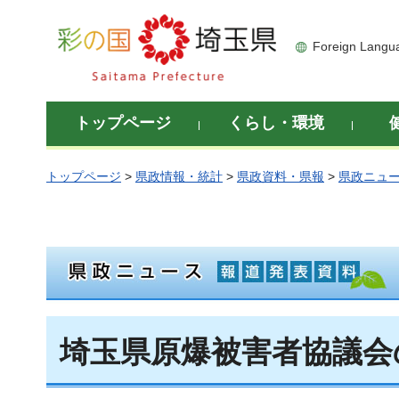
彩の国 埼玉県
Foreign Langu
トップページ
くらし・環境
トップページ
>
県政情報・統計
>
県政資料・県報
>
県政ニュ
埼玉県原爆被害者協議会