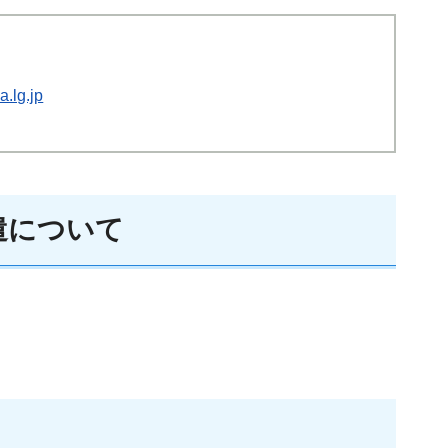
.lg.jp
遣について