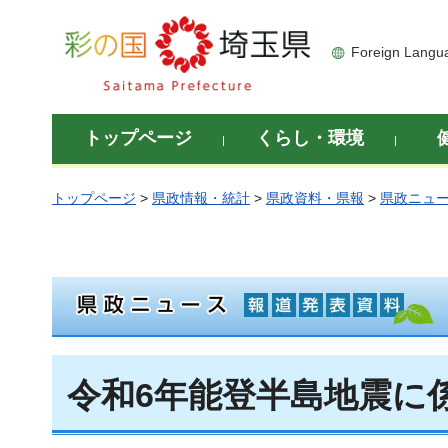
彩の国 埼玉県
Foreign Langu
トップページ
くらし・環境
トップページ
>
県政情報・統計
>
県政資料・県報
>
県政ニュ
令和6年能登半島地震に