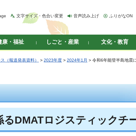
age
文字サイズ・色合い変更
音声読み上げ
ふりがなON
健康・福祉
しごと・産業
文化・教育
ース（報道発表資料）
>
2023年度
>
2024年1月
> 令和6年能登半島地震
係るDMATロジスティックチ