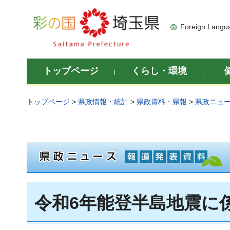
彩の国 埼玉県
Foreign Langu
トップページ
くらし・環境
トップページ
>
県政情報・統計
>
県政資料・県報
>
県政ニュ
令和6年能登半島地震に