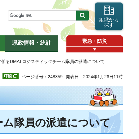
組織から
探す
緊急・防災
県政情報・統計
に係るDMATロジスティックチーム隊員の派遣について
ページ番号：248359
発表日：2024年1月26日11時
ーム隊員の派遣について