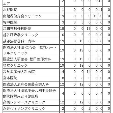
12
0
0
0
0
12
0
エア
水野医院
1
0
0
0
0
1
0
南越谷健身会クリニック
19
0
0
0
19
0
0
堀中医院
3
0
3
0
0
0
0
江川整形外科医院
19
0
0
19
0
0
0
越谷呼吸器クリニック
6
0
6
0
0
0
0
越谷泌尿器科・内科
19
0
19
0
0
0
0
医療法人社団 仁心会 越谷ハート
19
0
19
0
0
0
0
フルクリニック
医療法人研整会 松田整形外科
19
0
19
0
0
0
0
埼友クリニック
19
0
19
0
0
0
0
高見沢産婦人科医院
14
0
0
14
0
0
0
宮本医院
8
0
8
0
0
0
0
医療法人辰和会佐藤産婦人科
12
0
12
0
0
0
0
医療法人社団協友会八潮中央総合
4
0
0
0
0
4
0
病院附属みどり診療所
高橋レディースクリニック
12
0
12
0
0
0
0
永井ウィメンズクリニック
2
0
0
2
0
0
0