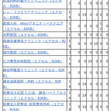
草加内科呼吸ケアクリニック（エクセ
2
0
2
0
0
0
0
ル：82KB）
レン・ファミリークリニック（エクセ
1
0
19
0
0
0
0
ル：82KB）
9
産婦人科 Moroマタニティースクエア
1
1
0
0
0
0
0
（エクセル：82KB）
2
2
水野医院（エクセル：82KB）
1
0
0
0
0
1
0
南越谷健身会クリニック（エクセル：82
1
0
0
0
19
0
0
KB）
9
堀中医院（エクセル：82KB）
3
0
3
0
0
0
0
1
江川整形外科医院（エクセル：82KB）
0
0
19
0
0
0
9
越谷呼吸器クリニック（エクセル：82K
6
0
6
0
0
0
0
B）
越谷泌尿器科・内科（エクセル：82K
1
0
19
0
0
0
0
B）
9
医療法人社団 仁心会 越谷ハートフルク
1
0
19
0
0
0
0
リニック（エクセル：82KB）
9
医療法人研整会 松田整形外科（エクセ
1
0
19
0
0
0
0
ル：82KB）
9