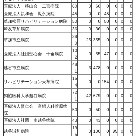
医療法人 移山会 二宮病院
60
0
60
0
0
0
0
医療法人親和会 鳳永病院
45
0
0
45
0
0
0
草加松原リハビリテーション病院
50
0
0
50
0
0
0
埼友草加病院
36
0
36
0
0
0
0
38
草加市立病院
25
355
0
0
0
0
0
10
医療法人社団聖心会 十全病院
0
55
47
0
0
0
2
48
越谷市立病院
3
478
0
0
0
0
1
15
リハビリテーション天草病院
0
0
154
0
0
0
4
72
獨協医科大学越谷病院
42
679
0
0
0
0
1
医療法人賢仁会 産婦人科菅原病
50
0
50
0
0
0
0
院
医療法人社団 南越谷病院
43
0
43
0
0
0
0
19
越谷誠和病院
0
100
0
95
0
0
5