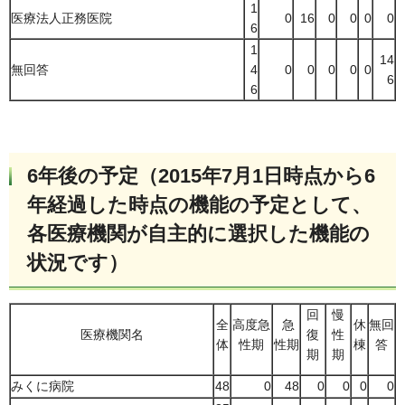
1
医療法人正務医院
0
16
0
0
0
0
6
1
14
無回答
4
0
0
0
0
0
6
6
6年後の予定（2015年7月1日時点から6
年経過した時点の機能の予定として、
各医療機関が自主的に選択した機能の
状況です）
回
慢
全
高度急
急
休
無回
医療機関名
復
性
体
性期
性期
棟
答
期
期
みくに病院
48
0
48
0
0
0
0