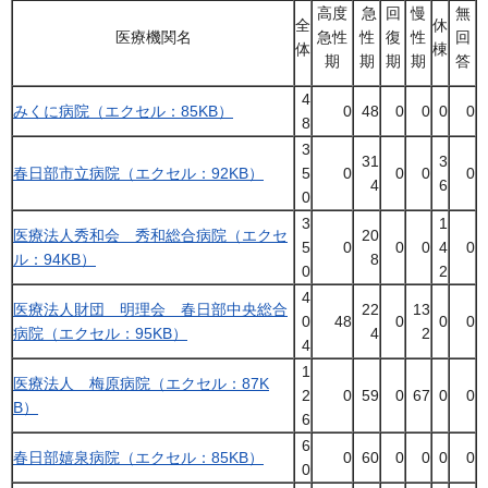
高度
急
回
慢
無
全
休
医療機関名
急性
性
復
性
回
体
棟
期
期
期
期
答
4
みくに病院（エクセル：85KB）
0
48
0
0
0
0
8
3
31
3
春日部市立病院（エクセル：92KB）
5
0
0
0
0
4
6
0
3
1
医療法人秀和会 秀和総合病院（エクセ
20
5
0
0
0
4
0
ル：94KB）
8
0
2
4
医療法人財団 明理会 春日部中央総合
22
13
0
48
0
0
0
病院（エクセル：95KB）
4
2
4
1
医療法人 梅原病院（エクセル：87K
2
0
59
0
67
0
0
B）
6
6
春日部嬉泉病院（エクセル：85KB）
0
60
0
0
0
0
0