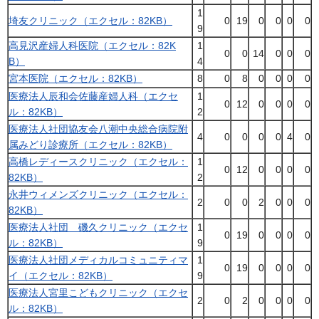
1
埼友クリニック（エクセル：82KB）
0
19
0
0
0
0
9
高見沢産婦人科医院（エクセル：82K
1
0
0
14
0
0
0
B）
4
宮本医院（エクセル：82KB）
8
0
8
0
0
0
0
医療法人辰和会佐藤産婦人科（エクセ
1
0
12
0
0
0
0
ル：82KB）
2
医療法人社団協友会八潮中央総合病院附
4
0
0
0
0
4
0
属みどり診療所（エクセル：82KB）
高橋レディースクリニック（エクセル：
1
0
12
0
0
0
0
82KB）
2
永井ウィメンズクリニック（エクセル：
2
0
0
2
0
0
0
82KB）
医療法人社団 磯久クリニック（エクセ
1
0
19
0
0
0
0
ル：82KB）
9
医療法人社団メディカルコミュニティマ
1
0
19
0
0
0
0
イ（エクセル：82KB）
9
医療法人宮里こどもクリニック（エクセ
2
0
2
0
0
0
0
ル：82KB）