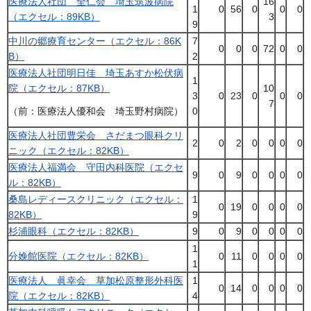
医療法人社団 全仁会 埼玉筑波病院
16
1
0
56
0
0
0
（エクセル：89KB）
3
9
中川の郷療育センター（エクセル：86K
7
0
0
0
72
0
0
B）
2
医療法人社団明日佳 埼玉あすか松伏病
1
院（エクセル：87KB）
10
3
0
23
0
0
0
7
0
（前：医療法人優和会 埼玉野村病院）
医療法人社団豊栄会 さだまつ眼科クリ
2
0
2
0
0
0
0
ニック（エクセル：82KB）
医療法人福満会 守田内科医院（エクセ
9
0
9
0
0
0
0
ル：82KB）
桑島レディースクリニック（エクセル：
1
0
19
0
0
0
0
82KB）
9
杉浦眼科（エクセル：82KB）
9
0
9
0
0
0
0
1
分娩館医院（エクセル：82KB）
0
11
0
0
0
0
1
医療法人 眞幸会 草加松原整形外科医
1
0
14
0
0
0
0
院（エクセル：82KB）
4