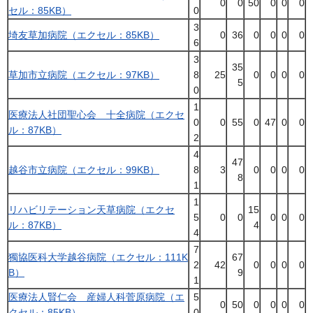
0
0
50
0
0
0
セル：85KB）
0
3
埼友草加病院（エクセル：85KB）
0
36
0
0
0
0
6
3
35
草加市立病院（エクセル：97KB）
8
25
0
0
0
0
5
0
1
医療法人社団聖心会 十全病院（エクセ
0
0
55
0
47
0
0
ル：87KB）
2
4
47
越谷市立病院（エクセル：99KB）
8
3
0
0
0
0
8
1
1
リハビリテーション天草病院（エクセ
15
5
0
0
0
0
0
ル：87KB）
4
4
7
獨協医科大学越谷病院（エクセル：111K
67
2
42
0
0
0
0
B）
9
1
医療法人賢仁会 産婦人科菅原病院（エ
5
0
50
0
0
0
0
クセル：85KB）
0