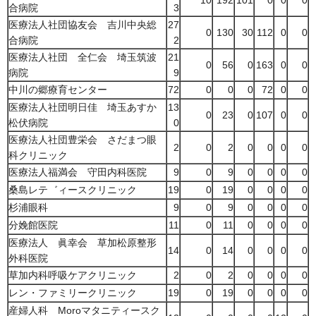
10
192
101
0
0
0
合病院
3
医療法人社団協友会 吉川中央総
27
0
130
30
112
0
0
合病院
2
医療法人社団 全仁会 埼玉筑波
21
0
56
0
163
0
0
病院
9
中川の郷療育センター
72
0
0
0
72
0
0
医療法人社団明日佳 埼玉あすか
13
0
23
0
107
0
0
松伏病院
0
医療法人社団豊栄会 さだまつ眼
2
0
2
0
0
0
0
科クリニック
医療法人福満会 守田内科医院
9
0
9
0
0
0
0
桑島レテ゛ィースクリニック
19
0
19
0
0
0
0
杉浦眼科
9
0
9
0
0
0
0
分娩館医院
11
0
11
0
0
0
0
医療法人 眞幸会 草加松原整形
14
0
14
0
0
0
0
外科医院
草加内科呼吸ケアクリニック
2
0
2
0
0
0
0
レン・ファミリークリニック
19
0
19
0
0
0
0
産婦人科 Moroマタニティースク