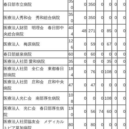
35
春日部市立病院
0
350
0
0
0
0
0
35
医療法人秀和会 秀和総合病院
0
350
0
0
0
0
0
医療法人財団 明理会 春日部中
40
48
271
0
85
0
0
央総合病院
4
12
医療法人 梅原病院
0
59
0
67
0
0
6
春日部嬉泉病院
60
0
60
0
0
0
0
医療法人社団 愛和病院
35
0
0
0
35
0
0
医療法人社団 全仁会 東都春日
18
0
76
0
108
0
0
部病院
4
医療法人社団 庄和会 庄和中央
47
0
47
0
0
0
0
病院
10
医療法人光仁会 南部厚生病院
0
0
0
108
0
0
8
医療法人 光仁会 春日部厚生病
19
0
56
74
60
0
0
院
0
医療法人社団協友会 メディカル
80
0
80
0
0
0
0
トピア草加病院