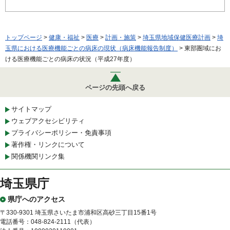
トップページ
>
健康・福祉
>
医療
>
計画・施策
>
埼玉県地域保健医療計画
>
埼
玉県における医療機能ごとの病床の現状（病床機能報告制度）
> 東部圏域にお
ける医療機能ごとの病床の状況（平成27年度）
ページの先頭へ戻る
サイトマップ
ウェブアクセシビリティ
プライバシーポリシー・免責事項
著作権・リンクについて
関係機関リンク集
埼玉県庁
県庁へのアクセス
〒330-9301 埼玉県さいたま市浦和区高砂三丁目15番1号
電話番号：048-824-2111（代表）