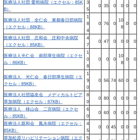
医療法人社団 愛和病院（エクセル：85K
3
0
35
0
0
0
0
B）
5
1
医療法人社団 全仁会 東都春日部病院
10
8
0
76
0
0
0
（エクセル：88KB）
8
4
医療法人社団 庄和会 庄和中央病院
4
0
47
0
0
0
0
（エクセル：85KB）
7
1
医療法人光仁会 南部厚生病院（エクセ
10
0
0
0
0
0
0
ル：86KB）
8
8
1
医療法人 光仁会 春日部厚生病院（エ
9
0
56
74
60
0
0
クセル：89KB）
0
医療法人社団協友会 メディカルトピア
8
0
80
0
0
0
0
草加病院（エクセル：87KB）
0
医療法人 移山会 二宮病院（エクセ
6
0
60
0
0
0
0
ル：85KB）
0
医療法人親和会 鳳永病院（エクセル：
4
0
0
45
0
0
0
85KB）
5
草加松原リハビリテーション病院（エク
5