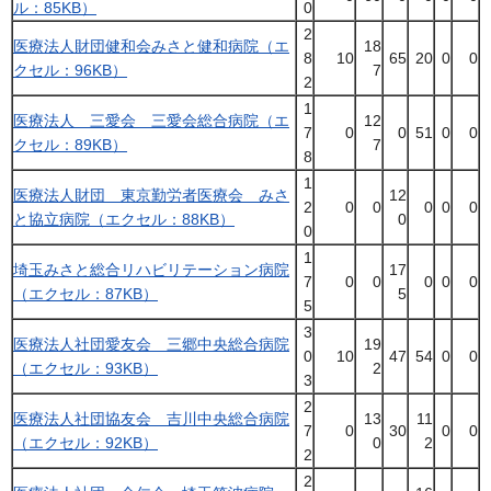
ル：85KB）
0
2
医療法人財団健和会みさと健和病院（エ
18
8
10
65
20
0
0
クセル：96KB）
7
2
1
医療法人 三愛会 三愛会総合病院（エ
12
7
0
0
51
0
0
クセル：89KB）
7
8
1
医療法人財団 東京勤労者医療会 みさ
12
2
0
0
0
0
0
と協立病院（エクセル：88KB）
0
0
1
埼玉みさと総合リハビリテーション病院
17
7
0
0
0
0
0
（エクセル：87KB）
5
5
3
医療法人社団愛友会 三郷中央総合病院
19
0
10
47
54
0
0
（エクセル：93KB）
2
3
2
医療法人社団協友会 吉川中央総合病院
13
11
7
0
30
0
0
（エクセル：92KB）
0
2
2
2