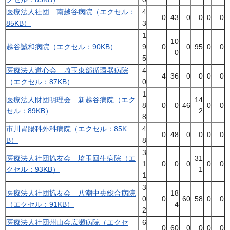
医療法人社団 南越谷病院（エクセル：
4
0
43
0
0
0
0
85KB）
3
1
10
越谷誠和病院（エクセル：90KB）
9
0
0
95
0
0
0
5
医療法人道心会 埼玉東部循環器病院
4
4
36
0
0
0
0
（エクセル：87KB）
0
1
医療法人財団明理会 新越谷病院（エク
14
8
0
0
46
0
0
セル：89KB）
2
8
市川胃腸科外科病院（エクセル：85K
4
0
48
0
0
0
0
B）
8
3
医療法人社団協友会 埼玉回生病院（エ
31
1
0
0
0
0
0
クセル：93KB）
1
1
3
医療法人社団協友会 八潮中央総合病院
18
0
0
60
58
0
0
（エクセル：91KB）
4
2
医療法人社団州山会広瀬病院（エクセ
6
0
60
0
0
0
0