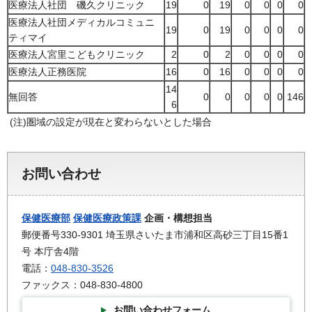
医療法人社団 磯久クリニック
19
0
19
0
0
0
0
医療法人社団メディカルコミュニ
19
0
19
0
0
0
0
ティマイ
医療法人宮里こどもクリニック
2
0
2
0
0
0
0
医療法人正務医院
16
0
16
0
0
0
0
14
無回答
0
0
0
0
0
146
6
(注)圏域の設定が現在と変わらないとした場合
お問い合わせ
保健医療部
保健医療政策課
企画・構想担当
郵便番号330-9301 埼玉県さいたま市浦和区高砂三丁目15番1
号 本庁舎4階
電話：
048-830-3526
ファックス：048-830-4800
お問い合わせフォーム