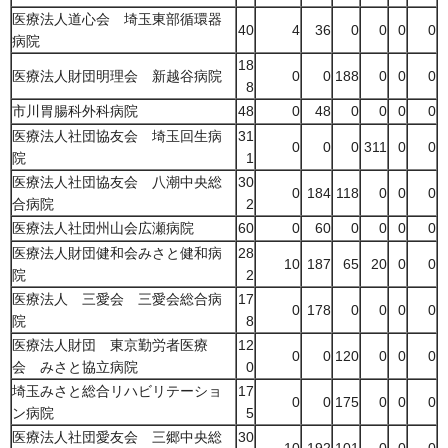
医療法人道心会 埼玉東部循環器
40
4
36
0
0
0
0
病院
18
医療法人財団明理会 新越谷病院
0
0
188
0
0
0
8
市川胃腸科外科病院
48
0
48
0
0
0
0
医療法人社団協友会 埼玉回生病
31
0
0
0
311
0
0
院
1
医療法人社団協友会 八潮中央総
30
0
184
118
0
0
0
合病院
2
医療法人社団州山会広瀬病院
60
0
60
0
0
0
0
医療法人財団健和会みさと健和病
28
10
187
65
20
0
0
院
2
医療法人 三愛会 三愛会総合病
17
0
178
0
0
0
0
院
8
医療法人財団 東京勤労者医療
12
0
0
120
0
0
0
会 みさと協立病院
0
埼玉みさと総合リハビリテーショ
17
0
0
175
0
0
0
ン病院
5
医療法人社団愛友会 三郷中央総
30