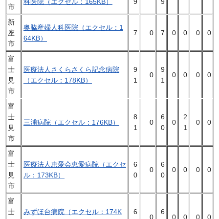
科医院（エクセル：165KB）
9
9
市
新
奥脇産婦人科医院（エクセル：1
座
7
0
7
0
0
0
0
64KB）
市
富
士
医療法人さくらさくら記念病院
9
9
0
0
0
0
0
見
（エクセル：178KB）
1
1
市
富
士
8
6
2
三浦病院（エクセル：176KB）
0
0
0
0
見
1
0
1
市
富
士
医療法人恵愛会恵愛病院（エクセ
6
6
0
0
0
0
0
見
ル：173KB）
0
0
市
富
士
みずほ台病院（エクセル：174K
6
6
0
0
0
0
0