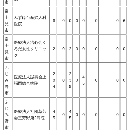
市
富
士
みずほ台産婦人科
6
0
0
0
0
0
0
6
見
医院
市
富
医療法人浩心会く
士
ろだ女性クリニッ
2
0
2
0
0
0
0
0
見
ク
市
ふ
じ
2
2
医療法人誠壽会上
4
み
8
0
3
0
0
0
0
福岡総合病院
5
野
4
9
市
ふ
じ
医療法人社団草芳
4
4
み
0
0
0
0
0
0
会三芳野第2病院
5
5
野
市