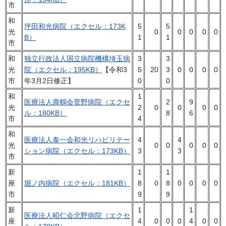
市
和
坪田和光病院（エクセル：173K
5
5
光
0
0
0
0
0
B）
1
1
市
和
独立行政法人国立病院機構埼玉病
3
3
光
院（エクセル：195KB）
【令和3
5
20
3
0
0
0
0
市
年3月2日修正】
0
0
和
1
医療法人壽鶴会菅野病院（エクセ
2
9
光
2
0
0
0
0
ル：180KB）
8
6
市
4
和
医療法人泰一会和光リハビリテー
4
4
光
0
0
0
0
0
ション病院（エクセル：173KB）
3
3
市
新
1
1
座
堀ノ内病院（エクセル：181KB）
8
0
8
0
0
0
0
市
9
9
新
1
1
医療法人昭仁会北野病院（エクセ
座
4
0
0
0
4
0
0