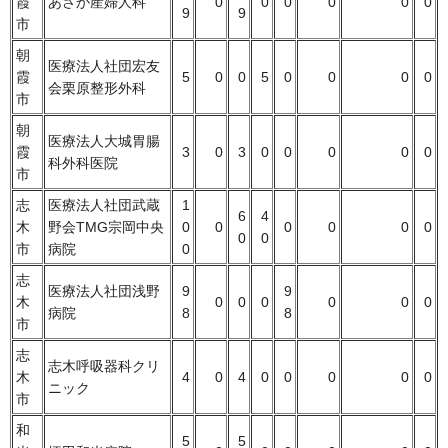
霞
あさか産婦人科
0
0
0
0
0
0
9
9
市
朝
医療法人社団宏友
霞
5
0
0
5
0
0
0
0
会栗原整形外科
市
朝
医療法人大城胃腸
霞
3
0
3
0
0
0
0
0
科外科医院
市
志
医療法人社団武蔵
1
6
4
木
野会TMG宗岡中央
0
0
0
0
0
0
0
0
市
病院
0
志
医療法人社団浅野
9
9
木
0
0
0
0
0
0
病院
8
8
市
志
志木呼吸器科クリ
木
4
0
4
0
0
0
0
0
ニック
市
和
5
5