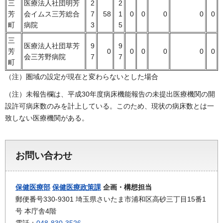
三
医療法人社団明芳
2
2
芳
会イムス三芳総合
7
58
1
0
0
0
0
0
町
病院
3
5
三
医療法人社団草芳
9
9
芳
0
0
0
0
0
0
会三芳野病院
7
7
町
（注）圏域の設定が現在と変わらないとした場合
（注）未報告欄は、平成30年度病床機能報告の未提出医療機関の開
設許可病床数のみを計上している。このため、現状の病床数とは一
致しない医療機関がある。
お問い合わせ
保健医療部
保健医療政策課
企画・構想担当
郵便番号330-9301 埼玉県さいたま市浦和区高砂三丁目15番1
号 本庁舎4階
電話：
048-830-3526