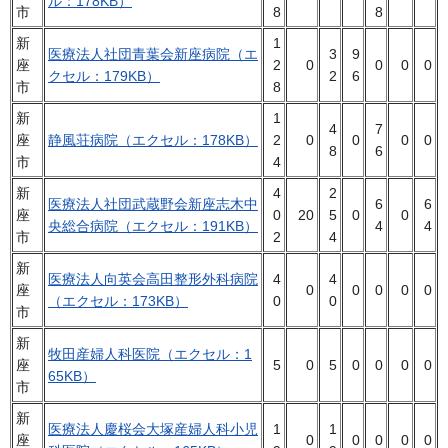
ル：178KB）
市
8
8
新
1
医療法人社団青葉会新座病院（エ
3
9
座
2
0
0
0
0
クセル：179KB）
2
6
市
8
新
1
4
7
座
静風荘病院（エクセル：178KB）
2
0
0
0
0
8
6
市
4
新
4
2
医療法人社団武蔵野会新座志木中
6
6
座
0
20
5
0
0
央総合病院（エクセル：191KB）
4
4
市
2
4
新
医療法人向英会高田整形外科病院
4
4
座
0
0
0
0
0
（エクセル：173KB）
0
0
市
新
牧田産婦人科医院（エクセル：1
座
5
0
5
0
0
0
0
65KB）
市
新
医療法人慶桜会大塚産婦人科小児
1
1
座
0
0
0
0
0