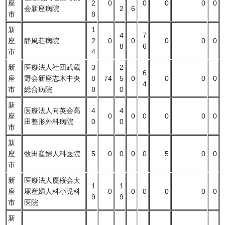
座
2
0
0
0
0
0
会新座病院
2
6
市
8
新
1
4
7
座
静風荘病院
2
0
0
0
0
0
8
6
市
4
新
医療法人社団武蔵
3
2
6
座
野会新座志木中央
8
74
5
0
0
0
0
4
市
総合病院
8
0
新
医療法人向英会高
4
4
座
0
0
0
0
0
0
田整形外科病院
0
0
市
新
座
牧田産婦人科医院
5
0
0
0
0
5
0
0
市
新
医療法人慶桜会大
1
1
座
塚産婦人科小児科
0
0
0
0
0
0
9
9
市
医院
新