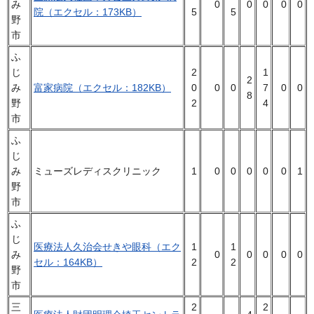
み
0
0
0
0
0
院（エクセル：173KB）
5
5
野
市
ふ
じ
2
1
2
み
富家病院（エクセル：182KB）
0
0
0
7
0
0
8
野
2
4
市
ふ
じ
み
ミューズレディスクリニック
1
0
0
0
0
0
1
野
市
ふ
じ
医療法人久治会せきや眼科（エク
1
1
み
0
0
0
0
0
セル：164KB）
2
2
野
市
三
2
2