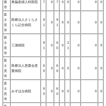
座
奥脇産婦人科医院
7
0
7
0
0
0
0
0
市
富
士
医療法人さくらさ
9
9
0
0
0
0
0
0
見
くら記念病院
1
1
市
富
士
8
6
2
三浦病院
0
0
0
0
0
見
1
0
1
市
富
士
医療法人恵愛会恵
6
6
0
0
0
0
0
0
見
愛病院
0
0
市
富
士
6
6
みずほ台病院
0
0
0
0
0
0
見
0
0
市