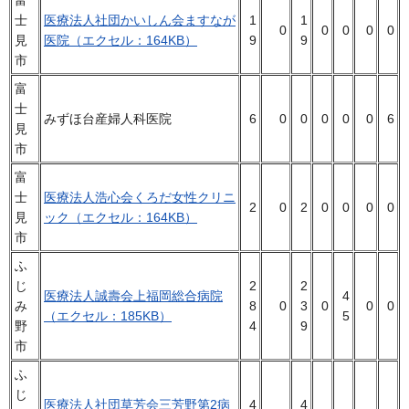
士
医療法人社団かいしん会ますなが
1
1
0
0
0
0
0
見
医院（エクセル：164KB）
9
9
市
富
士
みずほ台産婦人科医院
6
0
0
0
0
0
6
見
市
富
士
医療法人浩心会くろだ女性クリニ
2
0
2
0
0
0
0
見
ック（エクセル：164KB）
市
ふ
じ
2
2
医療法人誠壽会上福岡総合病院
4
み
8
0
3
0
0
0
（エクセル：185KB）
5
野
4
9
市
ふ
じ
医療法人社団草芳会三芳野第2病
4
4