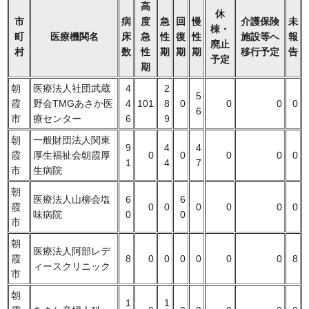
高
休
市
病
度
急
回
慢
介護保険
未
棟・
町
医療機関名
床
急
性
復
性
施設等へ
報
廃止
村
数
性
期
期
期
移行予定
告
予定
期
朝
医療法人社団武蔵
4
2
5
霞
野会TMGあさか医
4
101
8
0
0
0
0
6
市
療センター
6
9
朝
一般財団法人関東
9
4
4
霞
厚生福祉会朝霞厚
0
0
0
0
0
1
4
7
市
生病院
朝
医療法人山柳会塩
6
6
霞
0
0
0
0
0
0
味病院
0
0
市
朝
医療法人阿部レデ
霞
8
0
0
0
0
0
0
8
ィースクリニック
市
朝
1
1