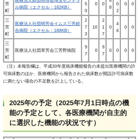
医療法人財団明理会埼玉セントラ
4
芳
5
0
0
0
0
0
ル病院（エクセル：182KB）
8
町
0
2
三
2
2
医療法人社団明芳会イムス三芳総
4
芳
7
10
1
0
0
0
合病院（エクセル：188KB）
6
町
3
7
三
9
9
芳
医療法人社団草芳会三芳野病院
0
0
0
0
0
7
7
町
（注）未報告欄は、平成30年度病床機能報告の未提出医療機関の許
可病床数のほか、医療機関から報告された病床数が開設許可病床数
に満たない場合の不足数を計上している。
2025年の予定（2025年7月1日時点の機
能の予定として、各医療機関が自主的
に選択した機能の状況です）