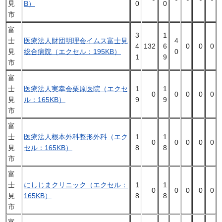
見
B）
0
0
市
富
3
1
士
医療法人財団明理会イムス富士見
4
4
132
6
0
0
0
見
総合病院（エクセル：195KB）
0
1
9
市
富
士
医療法人実幸会栗原医院（エクセ
1
1
0
0
0
0
0
見
ル：165KB）
9
9
市
富
士
医療法人根本外科整形外科（エク
1
1
0
0
0
0
0
見
セル：165KB）
8
8
市
富
士
にしじまクリニック（エクセル：
1
1
0
0
0
0
0
見
165KB）
8
8
市
富