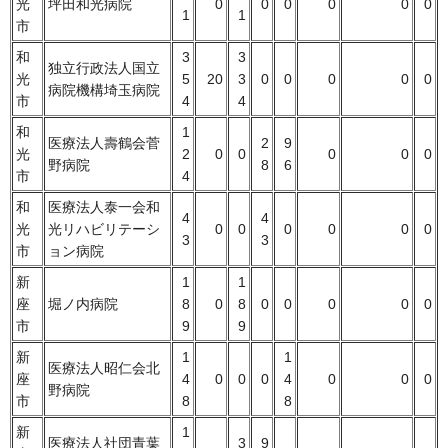
光
坪田和光病院
0
0
0
0
0
0
1
1
市
和
3
3
独立行政法人国立
光
5
20
3
0
0
0
0
0
病院機構埼玉病院
市
4
4
和
1
医療法人壽鶴会菅
2
9
光
2
0
0
0
0
0
野病院
8
6
市
4
和
医療法人泰一会和
4
4
光
光リハビリテーシ
0
0
0
0
0
0
3
3
市
ョン病院
新
1
1
座
堀ノ内病院
8
0
8
0
0
0
0
0
市
9
9
新
1
1
医療法人昭仁会北
座
4
0
0
0
4
0
0
0
野病院
市
8
8
新
1
医療法人社団青葉
3
9