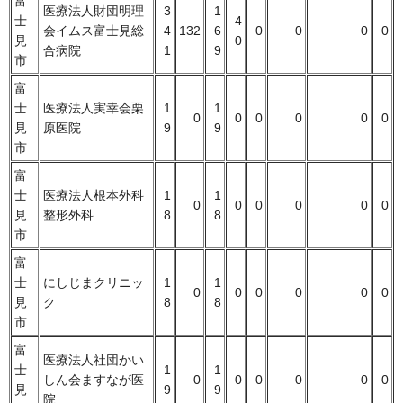
富
医療法人財団明理
3
1
士
4
会イムス富士見総
4
132
6
0
0
0
0
見
0
合病院
1
9
市
富
士
医療法人実幸会栗
1
1
0
0
0
0
0
0
見
原医院
9
9
市
富
士
医療法人根本外科
1
1
0
0
0
0
0
0
見
整形外科
8
8
市
富
士
にしじまクリニッ
1
1
0
0
0
0
0
0
見
ク
8
8
市
富
医療法人社団かい
士
1
1
しん会ますなが医
0
0
0
0
0
0
見
9
9
院