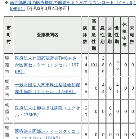
南西部圏域の医療機関の個票をまとめてダウンロード（ZIP：6,4
59KB）
【令和3年3月2日修正】
高
休
市
病
度
急
回
慢
未
棟
町
医療機関名
床
急
性
復
性
報
中
村
数
性
期
期
期
告
等
期
朝
医療法人社団武蔵野会TMGあさ
4
2
5
霞
か医療センター（エクセル：197
4
101
8
0
0
0
6
市
KB）
6
9
朝
一般財団法人関東厚生福祉会朝霞
8
4
4
霞
0
0
0
0
厚生病院（エクセル：176KB）
5
4
1
市
朝
医療法人山柳会塩味病院（エクセ
6
6
霞
0
0
0
0
0
ル：176KB）
0
0
市
朝
医療法人阿部レディースクリニッ
霞
8
0
0
0
0
0
8
ク（エクセル：164KB）