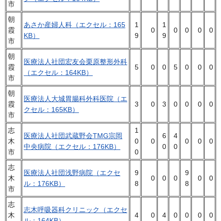
市
朝
あさか産婦人科（エクセル：165
1
1
霞
0
0
0
0
0
KB）
9
9
市
朝
医療法人社団宏友会栗原整形外科
霞
5
0
0
5
0
0
0
（エクセル：164KB）
市
朝
医療法人大城胃腸科外科医院（エ
霞
3
0
3
0
0
0
0
クセル：165KB）
市
志
1
医療法人社団武蔵野会TMG宗岡
6
4
木
0
0
0
0
0
中央病院（エクセル：176KB）
0
0
市
0
志
医療法人社団浅野病院（エクセ
9
9
木
0
0
0
0
0
ル：176KB）
8
8
市
志
志木呼吸器科クリニック（エクセ
木
4
0
4
0
0
0
0
ル：164KB）