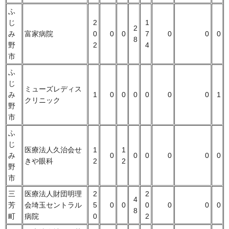
ふ
じ
2
1
2
み
富家病院
0
0
0
7
0
0
0
8
野
2
4
市
ふ
じ
ミューズレディス
み
1
0
0
0
0
0
0
1
クリニック
野
市
ふ
じ
医療法人久治会せ
1
1
み
0
0
0
0
0
0
きや眼科
2
2
野
市
三
医療法人財団明理
2
2
4
芳
会埼玉セントラル
5
0
0
0
0
0
0
8
町
病院
0
2