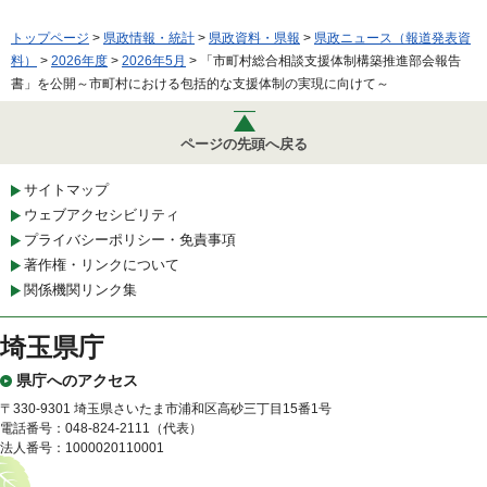
トップページ
>
県政情報・統計
>
県政資料・県報
>
県政ニュース（報道発表資
料）
>
2026年度
>
2026年5月
> 「市町村総合相談支援体制構築推進部会報告
書」を公開～市町村における包括的な支援体制の実現に向けて～
ページの先頭へ戻る
サイトマップ
ウェブアクセシビリティ
プライバシーポリシー・免責事項
著作権・リンクについて
関係機関リンク集
埼玉県庁
県庁へのアクセス
〒330-9301 埼玉県さいたま市浦和区高砂三丁目15番1号
電話番号：048-824-2111（代表）
法人番号：1000020110001