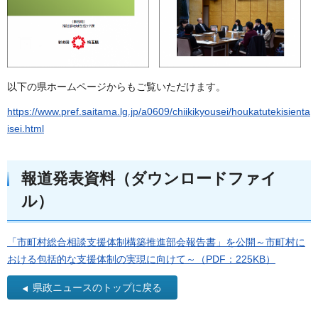
以下の県ホームページからもご覧いただけます。
https://www.pref.saitama.lg.jp/a0609/chiikikyousei/houkatutekisienta
isei.html
報道発表資料（ダウンロードファイ
ル）
「市町村総合相談支援体制構築推進部会報告書」を公開～市町村に
おける包括的な支援体制の実現に向けて～（PDF：225KB）
県政ニュースのトップに戻る