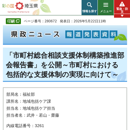
彩の国 埼玉県
緊急・防
情報を探す
メニュー
災
ページ番号：280672
発表日：2026年5月22日11時
「市町村総合相談支援体制構築推進部
会報告書」を公開～市町村における
包括的な支援体制の実現に向けて～
部局名：福祉部
課所名：地域包括ケア課
担当名：地域包括ケア担当
担当者名：武井・若山・齋藤
内線電話番号：3261