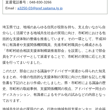
直通電話番号：048-830-3266
Email：
a3250-03@pref.saitama.lg.jp
埼玉県では、地域のあらゆる住民が役割を持ち、支え合いながら自
分らしく活躍できる地域共生社会の実現に向け、市町村における包
括的な支援体制の整備を推進しています。その一環として、平成30
年に有識者や支援関係機関職員、先進市町村職員から構成される
「市町村総合相談支援体制構築推進部会」を設置し、これまで部会
員をアドバイザーとして派遣することで、市町村の実情に応じた支
援を行ってまいりました。
このたび、部会における議論やアドバイザー派遣から得られた知見
をまとめ、今後の包括的な支援体制の実現に向けた指針を記した報
告書を下記のとおり作成いたしました。県・市町村による議論の歴
史、市町村の取組事例、支援関係機関の視点、アドバイザー同士の
ディスカッション、有識者によるモデル化の試みなどの内容となっ
ております。
地域共生社会の実現のため、行政や地域包括支援センター、社会福