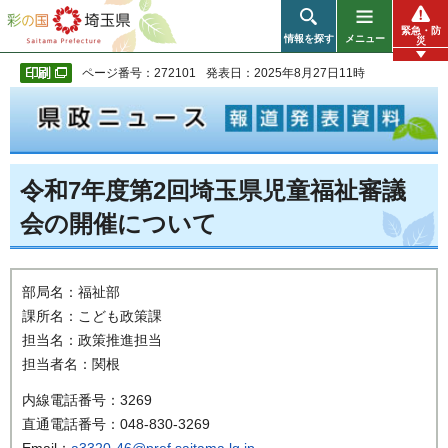
彩の国 埼玉県
緊急・防
情報を探す
メニュー
災
ページ番号：272101
発表日：2025年8月27日11時
令和7年度第2回埼玉県児童福祉審議
会の開催について
部局名：福祉部
課所名：こども政策課
担当名：政策推進担当
担当者名：関根
内線電話番号：3269
直通電話番号：048-830-3269
Email：
a3320-46@pref.saitama.lg.jp