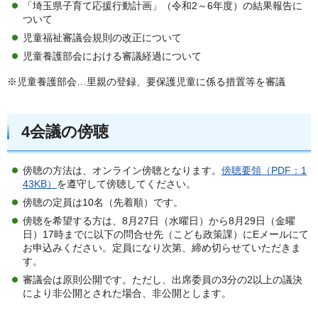
「埼玉県子育て応援行動計画」（令和2～6年度）の結果報告に
ついて
児童福祉審議会規則の改正について
児童養護部会における審議経過について
※児童養護部会…里親の登録、要保護児童に係る措置等を審議
4会議の傍聴
傍聴の方法は、オンライン傍聴となります。
傍聴要領（PDF：1
43KB）
を遵守して傍聴してください。
傍聴の定員は10名（先着順）です。
傍聴を希望する方は、8月27日（水曜日）から8月29日（金曜
日）17時までに以下の問合せ先（こども政策課）にEメールにて
お申込みください。定員になり次第、締め切らせていただきま
す。
審議会は原則公開です。ただし、出席委員の3分の2以上の議決
により非公開とされた場合、非公開とします。