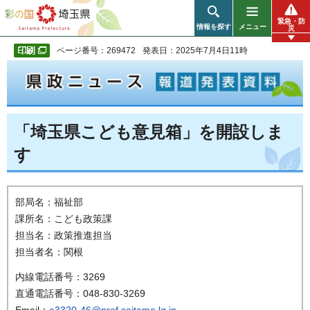
彩の国 埼玉県
緊急・防
情報を探す
メニュー
災
ページ番号：269472
発表日：2025年7月4日11時
「埼玉県こども意見箱」を開設しま
す
部局名：福祉部
課所名：こども政策課
担当名：政策推進担当
担当者名：関根
内線電話番号：3269
直通電話番号：048-830-3269
Email：
a3320-46@pref.saitama.lg.jp