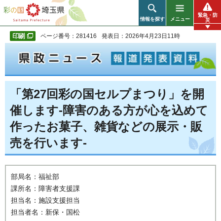
彩の国 埼玉県
緊急・防
情報を探す
メニュー
災
ページ番号：281416
発表日：2026年4月23日11時
「第27回彩の国セルプまつり」を開
催します-障害のある方が心を込めて
作ったお菓子、雑貨などの展示・販
売を行います-
部局名：福祉部
課所名：障害者支援課
担当名：施設支援担当
担当者名：新保・国松