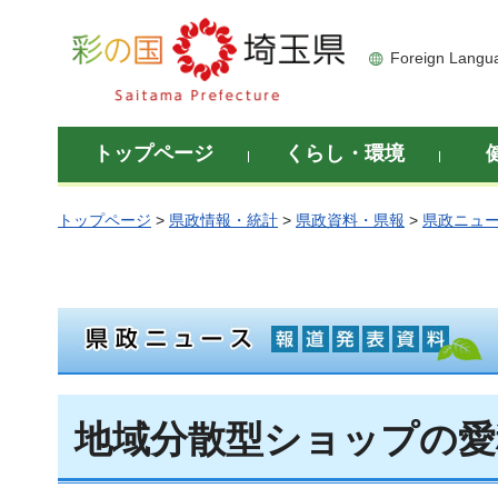
彩の国 埼玉県
Foreign Langu
トップページ
くらし・環境
トップページ
>
県政情報・統計
>
県政資料・県報
>
県政ニュ
地域分散型ショップの愛