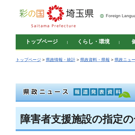
彩の国 埼玉県
Foreign Langu
トップページ
くらし・環境
トップページ
>
県政情報・統計
>
県政資料・県報
>
県政ニュ
障害者支援施設の指定の