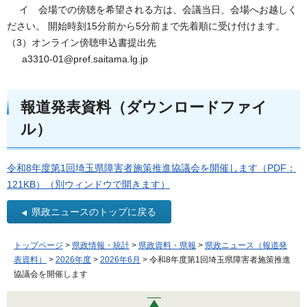
イ 会場での傍聴を希望される方は、会議当日、会場へお越しく
ださい。 開始時刻15分前から5分前まで先着順に受け付けます。
（3）オンライン傍聴申込書提出先
a3310-01@pref.saitama.lg.jp
報道発表資料（ダウンロードファイ
ル）
令和8年度第1回埼玉県障害者施策推進協議会を開催します（PDF：
121KB）（別ウィンドウで開きます）
県政ニュースのトップに戻る
トップページ
>
県政情報・統計
>
県政資料・県報
>
県政ニュース（報道発
表資料）
>
2026年度
>
2026年6月
> 令和8年度第1回埼玉県障害者施策推進
協議会を開催します