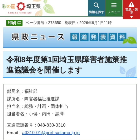
彩の国 埼玉県
緊急・防
情報を探す
メニュー
災
ページ番号：278650
発表日：2026年6月1日11時
令和8年度第1回埼玉県障害者施策推
進協議会を開催します
部局名：福祉部
課所名：障害者福祉推進課
担当名：総務・計画・団体担当
担当者名：小俣・内田・黒澤
直通電話番号：048-830-3310
Email：
a3310-01@pref.saitama.lg.jp