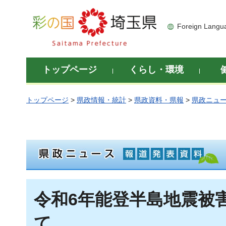
彩の国 埼玉県
Foreign Langu
トップページ
くらし・環境
トップページ
>
県政情報・統計
>
県政資料・県報
>
県政ニュ
令和6年能登半島地震被害
て