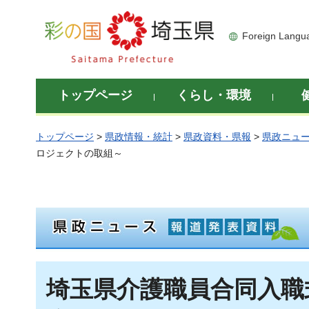
彩の国 埼玉県
Foreign Langu
トップページ
くらし・環境
トップページ
>
県政情報・統計
>
県政資料・県報
>
県政ニュ
ロジェクトの取組～
埼玉県介護職員合同入職