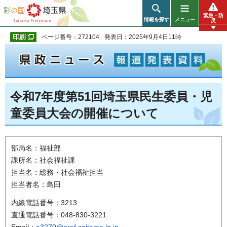
彩の国 埼玉県
緊急・防
情報を探す
メニュー
災
ページ番号：272104
発表日：2025年9月4日11時
令和7年度第51回埼玉県民生委員・児
童委員大会の開催について
部局名：福祉部
課所名：社会福祉課
担当名：総務・社会福祉担当
担当者名：島田
内線電話番号：3213
直通電話番号：048-830-3221
Email：
a3270@pref.saitama.lg.jp