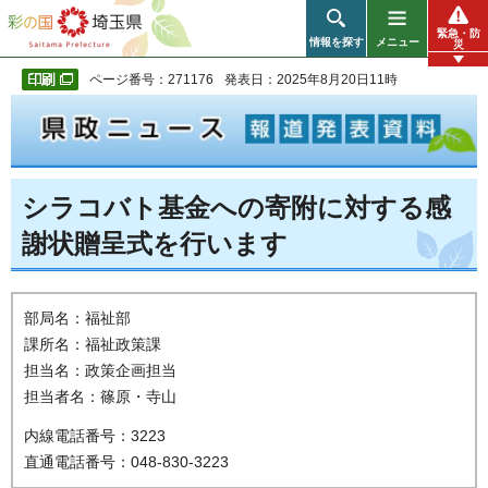
彩の国 埼玉県
緊急・防
情報を探す
メニュー
災
ページ番号：271176
発表日：2025年8月20日11時
シラコバト基金への寄附に対する感
謝状贈呈式を行います
部局名：福祉部
課所名：福祉政策課
担当名：政策企画担当
担当者名：篠原・寺山
内線電話番号：3223
直通電話番号：048-830-3223