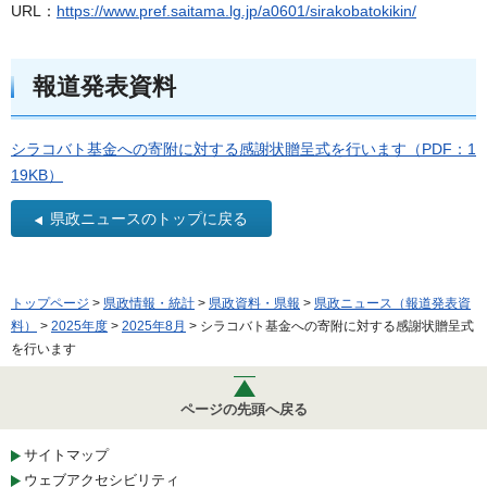
URL：
https://www.pref.saitama.lg.jp/a0601/sirakobatokikin/
報道発表資料
シラコバト基金への寄附に対する感謝状贈呈式を行います（PDF：1
19KB）
県政ニュースのトップに戻る
トップページ
>
県政情報・統計
>
県政資料・県報
>
県政ニュース（報道発表資
料）
>
2025年度
>
2025年8月
> シラコバト基金への寄附に対する感謝状贈呈式
を行います
ページの先頭へ戻る
サイトマップ
ウェブアクセシビリティ