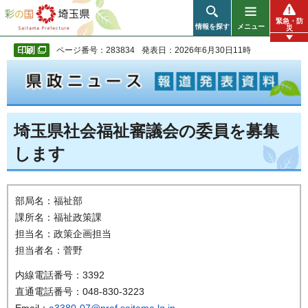
彩の国 埼玉県
緊急・防
情報を探す
メニュー
災
ページ番号：283834
発表日：2026年6月30日11時
埼玉県社会福祉審議会の委員を募集
します
部局名：福祉部
課所名：福祉政策課
担当名：政策企画担当
担当者名：菅野
内線電話番号：3392
直通電話番号：048-830-3223
Email：
a3380-07@pref.saitama.lg.jp