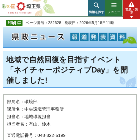
彩の国 埼玉県
緊急・防
情報を探す
メニュー
災
ページ番号：282628
発表日：2026年5月18日11時
地域で自然回復を目指すイベント
「ネイチャーポジティブDay」を開
催しました!
部局名：環境部
課所名：中央環境管理事務所
担当名：地域環境担当
担当者名：有山、鈴木
直通電話番号：048-822-5199