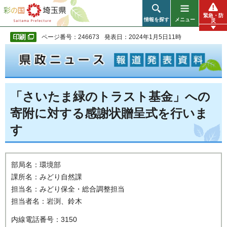
彩の国 埼玉県
緊急・防
情報を探す
メニュー
災
ページ番号：246673
発表日：2024年1月5日11時
「さいたま緑のトラスト基金」への
寄附に対する感謝状贈呈式を行いま
す
部局名：環境部
課所名：みどり自然課
担当名：みどり保全・総合調整担当
担当者名：岩渕、鈴木
内線電話番号：3150