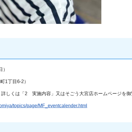
日）
1丁目6-2）
。詳しくは「2 実施内容」又はそごう大宮店ホームページを御
/omiya/topics/page/MF_eventcalender.html