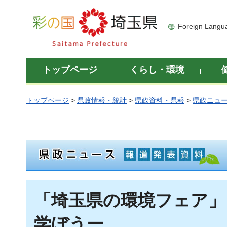
彩の国 埼玉県
Foreign Langu
トップページ
くらし・環境
トップページ
>
県政情報・統計
>
県政資料・県報
>
県政ニュ
「埼玉県の環境フェア」
学ぼうー