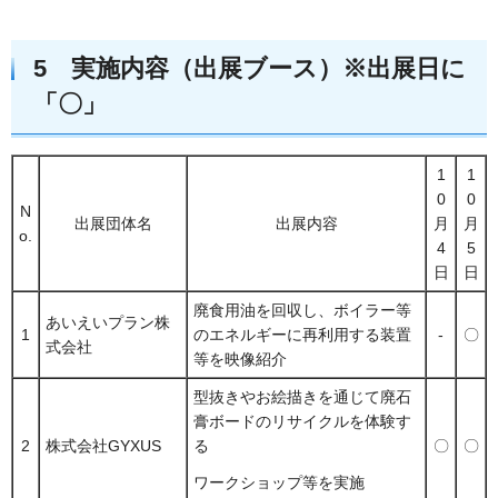
5 実施内容（出展ブース）※出展日に
「〇」
1
1
0
0
N
出展団体名
出展内容
月
月
o.
4
5
日
日
廃食用油を回収し、ボイラー等
あいえいプラン株
1
のエネルギーに再利用する装置
-
〇
式会社
等を映像紹介
型抜きやお絵描きを通じて廃石
膏ボードのリサイクルを体験す
2
株式会社GYXUS
る
〇
〇
ワークショップ等を実施