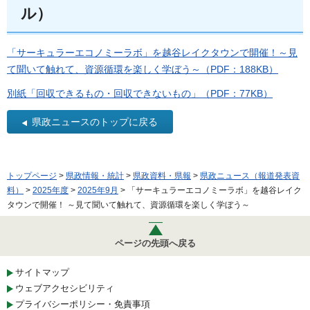
ル）
「サーキュラーエコノミーラボ」を越谷レイクタウンで開催！～見
て聞いて触れて、資源循環を楽しく学ぼう～（PDF：188KB）
別紙「回収できるもの・回収できないもの」（PDF：77KB）
県政ニュースのトップに戻る
トップページ
>
県政情報・統計
>
県政資料・県報
>
県政ニュース（報道発表資
料）
>
2025年度
>
2025年9月
> 「サーキュラーエコノミーラボ」を越谷レイク
タウンで開催！ ～見て聞いて触れて、資源循環を楽しく学ぼう～
ページの先頭へ戻る
サイトマップ
ウェブアクセシビリティ
プライバシーポリシー・免責事項