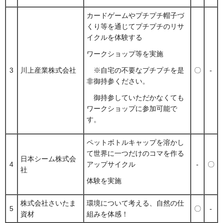
カードゲームやプチプチ帽子づ
くり等を通じてプチプチのリサ
イクルを体験する
ワークショップ等を実施
3
川上産業株式会社
〇
-
※自宅の不要なプチプチを是
非御持参ください。
御持参していただかなくても
ワークショップに参加可能で
す。
ペットボトルキャップを溶かし
て世界に一つだけのコマを作る
日本シーム株式会
4
アップサイクル
-
〇
社
体験を実施
株式会社さいたま
環境について考える、自然の仕
5
〇
-
資材
組みを体感！