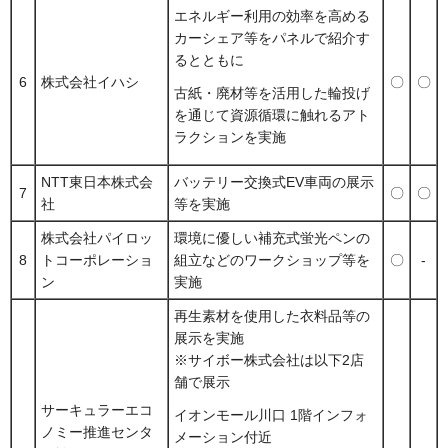
エネルギー利用の効率を高める
カーシェア等をパネルで紹介す
るとともに
6
株式会社イハシ
〇
〇
古紙・廃材等を活用した輪投げ
を通じて資源循環に触れるアト
ラクションを実施
NTT東日本株式会
バッテリー交換式EV車両の展示
7
〇
〇
社
等を実施
株式会社パイロッ
環境に優しい補充式蛍光ペンの
8
トコーポレーショ
組立などのワークショップ等を
〇
-
ン
実施
再生素材を使用した衣料品等の
展示を実施
※サイボー株式会社は以下2店
舗で展示
サーキュラーエコ
イオンモール川口 1階インフォ
ノミー推進センタ
メーション付近