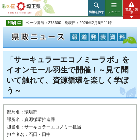
彩の国 埼玉県
緊急・防
情報を探す
メニュー
災
ページ番号：278600
発表日：2026年2月6日11時
「サーキュラーエコノミーラボ」を
イオンモール羽生で開催！～見て聞
いて触れて、資源循環を楽しく学ぼ
う～
部局名：環境部
課所名：資源循環推進課
担当名：サーキュラーエコノミー担当
担当者名：石田・田中