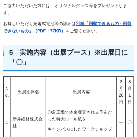
ご協力いただいた方には、オリジナルグッズ等をプレゼントしま
す。
お持ちいただく充電式電池等の詳細は
別紙「回収できるもの・回収
できないもの」（PDF：77KB）
をご覧ください。
5 実施内容（出展ブース）※出展日に
「〇」
2
3
N
月
月
出展団体名
出展内容
o.
28
1
日
日
印刷工場で本来廃棄される予定だ
新井紙材株式会
った特大ロール紙を
1
ー
〇
社
キャンパスにしたワークショップ