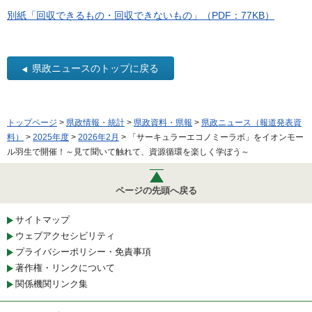
別紙「回収できるもの・回収できないもの」（PDF：77KB）
県政ニュースのトップに戻る
トップページ
>
県政情報・統計
>
県政資料・県報
>
県政ニュース（報道発表資
料）
>
2025年度
>
2026年2月
> 「サーキュラーエコノミーラボ」をイオンモー
ル羽生で開催！～見て聞いて触れて、資源循環を楽しく学ぼう～
ページの先頭へ戻る
サイトマップ
ウェブアクセシビリティ
プライバシーポリシー・免責事項
著作権・リンクについて
関係機関リンク集