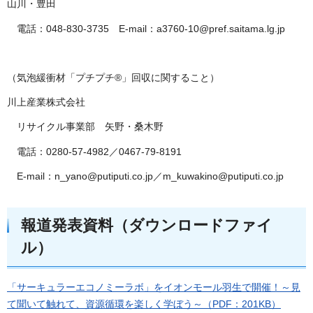
山川・豊田
電話：048-830-3735 E-mail：a3760-10@pref.saitama.lg.jp
（気泡緩衝材「プチプチ®」回収に関すること）
川上産業株式会社
リサイクル事業部 矢野・桑木野
電話：0280-57-4982／0467-79-8191
E-mail：n_yano@putiputi.co.jp／m_kuwakino@putiputi.co.jp
報道発表資料（ダウンロードファイ
ル）
「サーキュラーエコノミーラボ」をイオンモール羽生で開催！～見
て聞いて触れて、資源循環を楽しく学ぼう～（PDF：201KB）