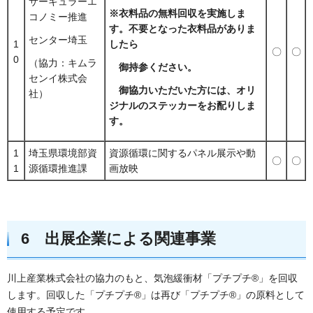
サーキュラーエ
※衣料品の無料回収を実施しま
コノミー推進
す。不要となった衣料品がありま
センター埼玉
1
したら
〇
〇
0
（協力：キムラ
御持参ください。
センイ株式会
御協力いただいた方には、オリ
社）
ジナルのステッカーをお配りしま
す。
1
埼玉県環境部資
資源循環に関するパネル展示や動
〇
〇
1
源循環推進課
画放映
6 出展企業による関連事業
川上産業株式会社の協力のもと、気泡緩衝材「プチプチ®」を回収
します。回収した「プチプチ®」は再び「プチプチ®」の原料として
使用する予定です。