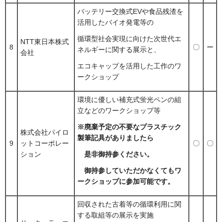
バッテリー交換式EVや食品残渣を
活用したバイオ発電等の
循環型社会実現に向けた次世代エ
NTT東日本株式
8
〇
ー
ネルギーに関する展示と、
会社
エコキャップを活用した工作のワ
ークショップ
環境に優しい補充式蛍光ペンの組
立などのワークショップ等
※廃棄予定の不要なプラスチック
株式会社パイロ
製筆記具がありましたら
9
ットコーポレー
〇
〇
ション
是非御持参ください。
御持参していただかなくてもワ
ークショップに参加可能です。
回収された古着等の循環利用に関
する取組等の展示を実施