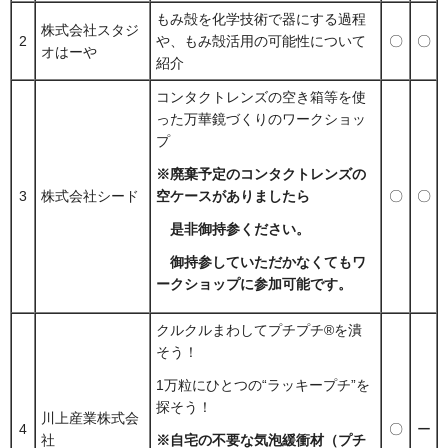
もみ殻を化学技術で器にする過程
株式会社スタジ
2
や、もみ殻活用の可能性について
〇
〇
オはーや
紹介
コンタクトレンズの空き箱等を使
った万華鏡づくりのワークショッ
プ
※廃棄予定のコンタクトレンズの
3
株式会社シード
〇
〇
空ケースがありましたら
是非御持参ください。
御持参していただかなくてもワ
ークショップに参加可能です。
クルクルまわしてプチプチ®を潰
そう！
1万粒にひとつの“ラッキープチ”を
探そう！
川上産業株式会
4
〇
ー
社
※自宅の不要な気泡緩衝材（プチ