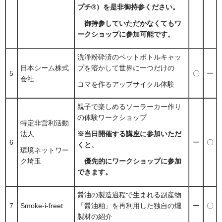
プチ®）を
是非御持参ください。
御持参していただかなくてもワ
ークショップに参加可能です。
洗浄粉砕済のペットボトルキャッ
日本シーム株式
プを溶かして世界に一つだけの
5
〇
ー
会社
コマを作るアップサイクル体験
親子で楽しめるソーラーカー作り
の体験ワークショップ
特定非営利活動
法人
※当日開催する講座に参加いただ
6
ー
〇
くと、
環境ネットワー
ク埼玉
優先的にワークショップに参加
できます。
醤油の製造過程で生まれる副産物
7
Smoke-i-freet
「醤油粕」を再利用した独自の燻
ー
〇
製材の紹介